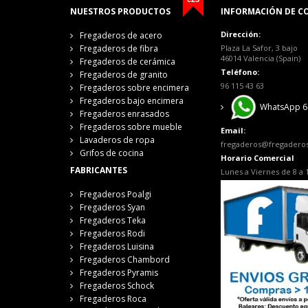
NUESTROS PRODUCTOS
INFORMACIÓN DE C
Dirección:
Fregaderos de acero
Fregaderos de fibra
Plaza La Safor, 3 bajo
46014 Valencia (Spain)
Fregaderos de cerámica
Teléfono:
Fregaderos de granito
96 115 43 63
Fregaderos sobre encimera
Fregaderos bajo encimera
WhatsApp 6
Fregaderos enrasados
Fregaderos sobre mueble
Email:
Lavaderos de ropa
fregaderos@fregadero
Grifos de cocina
Horario Comercial
FABRICANTES
Lunes a Viernes de 8 a 
Fregaderos Poalgi
Fregaderos Syan
Fregaderos Teka
Fregaderos Rodi
Fregaderos Luisina
Fregaderos Chambord
Fregaderos Pyramis
Fregaderos Schock
Fregaderos Roca