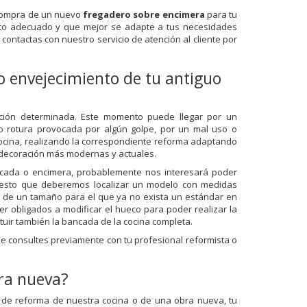
 compra de un nuevo
fregadero sobre encimera
para tu
cto adecuado y que mejor se adapte a tus necesidades
ontactas con nuestro servicio de atención al cliente por
 o envejecimiento de tu antiguo
ación determinada. Este momento puede llegar por un
 o rotura provocada por algún golpe, por un mal uso o
cina, realizando la correspondiente reforma adaptando
 decoración más modernas y actuales.
ncada o encimera, probablemente nos interesará poder
puesto que deberemos localizar un modelo con medidas
ea de un tamaño para el que ya no exista un estándar en
r obligados a modificar el hueco para poder realizar la
ituir también la bancada de la cocina completa.
ue consultes previamente con tu profesional reformista o
ra nueva?
 de reforma de nuestra cocina o de una obra nueva, tu