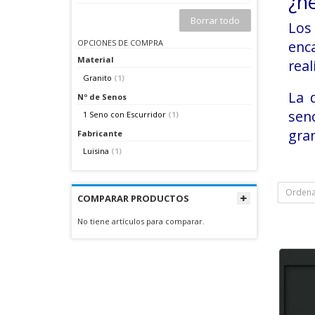
¿n
Borrar todo
Lo
OPCIONES DE COMPRA
enc
Material
real
Granito
(1)
La 
Nº de Senos
seno
1 Seno con Escurridor
(1)
gran
Fabricante
Luisina
(1)
Ordena
COMPARAR PRODUCTOS
No tiene artículos para comparar.