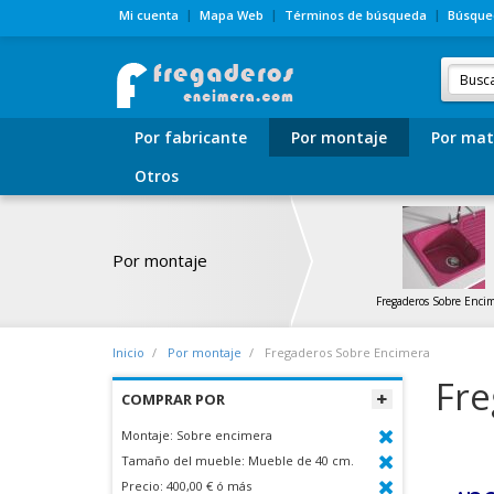
Mi cuenta
Mapa Web
Términos de búsqueda
Búsque
Por fabricante
Por montaje
Por mat
Otros
Por montaje
Fregaderos Sobre Enci
Inicio
Por montaje
Fregaderos Sobre Encimera
Fre
COMPRAR POR
Montaje:
Sobre encimera
Tamaño del mueble:
Mueble de 40 cm.
Precio:
400,00 € ó más