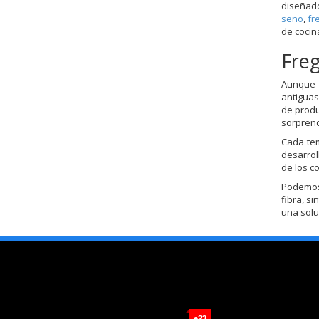
diseñado
seno
,
fr
de cocin
Fre
Aunque l
antiguas
de produ
sorprend
Cada te
desarrol
de los c
Podemos 
fibra, s
una solu
e23