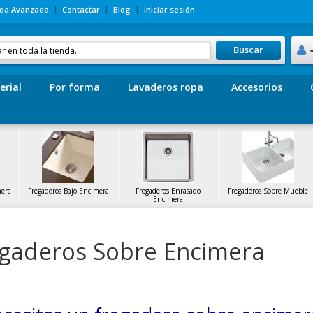
da Avanzada
Contactar
Blog
Iniciar sesión
Buscar
erial
Por forma
Lavaderos ropa
Accesorios
mera
Fregaderos Bajo Encimera
Fregaderos Enrasado
Fregaderos Sobre Mueble
Encimera
gaderos Sobre Encimera