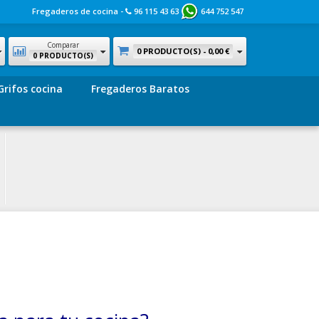
Fregaderos de cocina -
96 115 43 63
644 752 547
Comparar
0 PRODUCTO(S) -
0,00 €
0 PRODUCTO(S)
Grifos cocina
Fregaderos Baratos