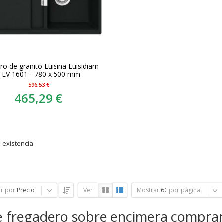
ro de granito Luisina Luisidiam
a EV 1601 - 780 x 500 mm
596,53 €
465,29 €
 existencia
r por
Precio
Ver
Mostrar
60
por página
e fregadero sobre encimera compra