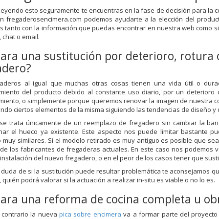
 leyendo esto seguramente te encuentras en la fase de decisión para la
 En fregaderosencimera.com podemos ayudarte a la elección del produ
s tanto con la información que puedas encontrar en nuestra web como si c
 chat o email.
para una sustitución por deterioro, rotura
adero?
gaderos al igual que muchas otras cosas tienen una vida útil o dur
miento del producto debido al constante uso diario, por un deterioro
iento, o simplemente porque queremos renovar la imagen de nuestra co
ndo ciertos elementos de la misma siguiendo las tendencias de diseño y
se trata únicamente de un reemplazo de fregadero sin cambiar la ba
har el hueco ya existente. Este aspecto nos puede limitar bastante 
o muy similares. Si el modelo retirado es muy antiguo es posible que s
de los fabricantes de fregaderas actuales. En este caso nos podemos ve
 instalación del nuevo fregadero, o en el peor de los casos tener que sust
s duda de si la sustitución puede resultar problemática te aconsejamos q
 quién podrá valorar si la actuación a realizar in-situ es viable o no lo es.
para una reforma de cocina completa u ob
l contrario la nueva
pica sobre encimera
va a formar parte del proyecto