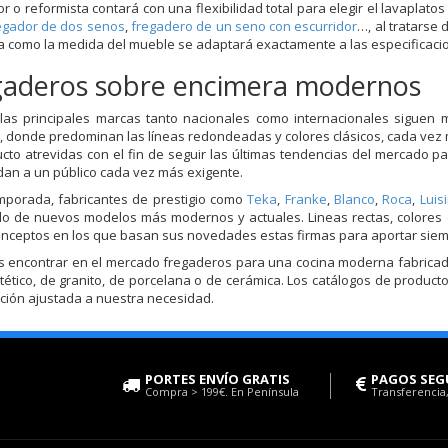
r o reformista contará con una flexibilidad total para elegir el lavaplat
egador de dos senos
,
fregadero de un seno con escurridor
…, al tratarse
a como la medida del mueble se adaptará exactamente a las especificaci
gaderos sobre encimera modernos
as principales marcas tanto nacionales como internacionales siguen 
, donde predominan las líneas redondeadas y colores clásicos, cada vez 
cto atrevidas con el fin de seguir las últimas tendencias del mercado
an a un público cada vez más exigente.
mporada, fabricantes de prestigio como
Teka
,
Franke
,
Blanco
,
Roca
,
Luis
lo de nuevos modelos más modernos y actuales. Lineas rectas, colores
onceptos en los que basan sus novedades estas firmas para aportar siemp
encontrar en el mercado fregaderos para una cocina moderna fabricados
intético, de granito, de porcelana o de cerámica. Los catálogos de prod
ción ajustada a nuestra necesidad.
PORTES ENVÍO GRATIS
PAGOS SEG
Compra > 199€. En Península
Transferencia,