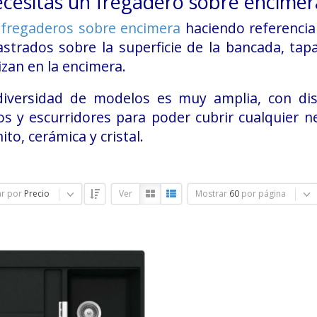
ecesitas un fregadero sobre encimer
s
fregaderos sobre encimera
haciendo referencia
astrados sobre la superficie de la bancada, ta
izan en la encimera.
diversidad de modelos es muy amplia, con dis
s y escurridores para poder cubrir cualquier ne
ito, cerámica y cristal.
r por
Precio
Ver
Mostrar
60
por página