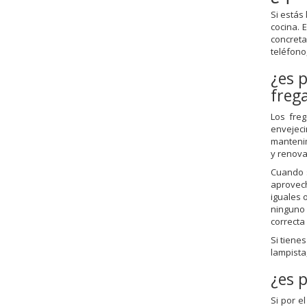
Si estás
cocina.
concreta
teléfono,
¿es 
freg
Los fre
envejeci
mantenim
y renova
Cuando 
aprovec
iguales 
ninguno 
correcta
Si tiene
lampista,
¿es 
Si por e