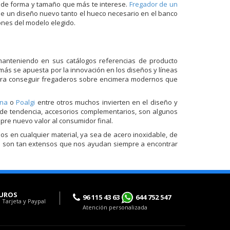
os de forma y tamaño que más te interese.
Fregador de un
 de un diseño nuevo tanto el hueco necesario en el banco
ones del modelo elegido.
manteniendo en sus catálogos referencias de producto
más se apuesta por la innovación en los diseños y líneas
 para conseguir fregaderos sobre encimera modernos que
ina
o
Poalgi
entre otros muchos invierten en el diseño y
 de tendencia, accesorios complementarios, son algunos
re nuevo valor al consumidor final.
 en cualquier material, ya sea de acero inoxidable, de
ucto son tan extensos que nos ayudan siempre a encontrar
UROS
96 115 43 63
644 752 547
 Tarjeta y Paypal
Atención personalizada