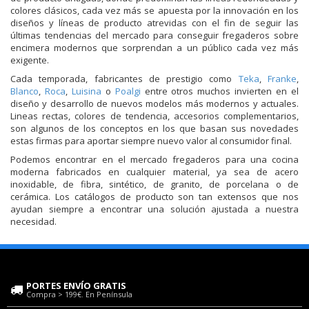
colores clásicos, cada vez más se apuesta por la innovación en los
diseños y líneas de producto atrevidas con el fin de seguir las
últimas tendencias del mercado para conseguir fregaderos sobre
encimera modernos que sorprendan a un público cada vez más
exigente.
Cada temporada, fabricantes de prestigio como
Teka
,
Franke
,
Blanco
,
Roca
,
Luisina
o
Poalgi
entre otros muchos invierten en el
diseño y desarrollo de nuevos modelos más modernos y actuales.
Lineas rectas, colores de tendencia, accesorios complementarios,
son algunos de los conceptos en los que basan sus novedades
estas firmas para aportar siempre nuevo valor al consumidor final.
Podemos encontrar en el mercado fregaderos para una cocina
moderna fabricados en cualquier material, ya sea de acero
inoxidable, de fibra, sintético, de granito, de porcelana o de
cerámica. Los catálogos de producto son tan extensos que nos
ayudan siempre a encontrar una solución ajustada a nuestra
necesidad.
PORTES ENVÍO GRATIS
Compra > 199€. En Península