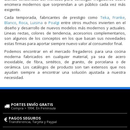
encimera modernos que sorprendan a un público cada vez más
exigente.
Cada temporada, fabricantes de prestigio como
Teka
,
Franke
,
Blanco
,
Roca
,
Luisina
o
Poalgi
entre otros muchos invierten en el
diseño y desarrollo de nuevos modelos más modernos y actuales.
Lineas rectas, colores de tendencia, accesorios complementarios,
son algunos de los conceptos en los que basan sus novedades
estas firmas para aportar siempre nuevo valor al consumidor final.
Podemos encontrar en el mercado fregaderos para una cocina
moderna fabricados en cualquier material, ya sea de acero
inoxidable, de fibra, sintético, de granito, de porcelana o de
cerámica. Los catálogos de producto son tan extensos que nos
ayudan siempre a encontrar una solución ajustada a nuestra
necesidad.
PORTES ENVÍO GRATIS
Compra > 199€. En Península
PAGOS SEGUROS
Transferencia, Tarjeta y Paypal