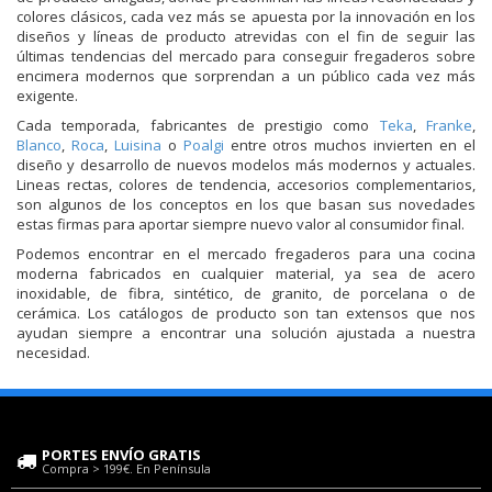
colores clásicos, cada vez más se apuesta por la innovación en los
diseños y líneas de producto atrevidas con el fin de seguir las
últimas tendencias del mercado para conseguir fregaderos sobre
encimera modernos que sorprendan a un público cada vez más
exigente.
Cada temporada, fabricantes de prestigio como
Teka
,
Franke
,
Blanco
,
Roca
,
Luisina
o
Poalgi
entre otros muchos invierten en el
diseño y desarrollo de nuevos modelos más modernos y actuales.
Lineas rectas, colores de tendencia, accesorios complementarios,
son algunos de los conceptos en los que basan sus novedades
estas firmas para aportar siempre nuevo valor al consumidor final.
Podemos encontrar en el mercado fregaderos para una cocina
moderna fabricados en cualquier material, ya sea de acero
inoxidable, de fibra, sintético, de granito, de porcelana o de
cerámica. Los catálogos de producto son tan extensos que nos
ayudan siempre a encontrar una solución ajustada a nuestra
necesidad.
PORTES ENVÍO GRATIS
Compra > 199€. En Península