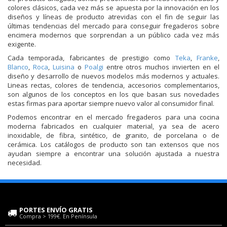
colores clásicos, cada vez más se apuesta por la innovación en los
diseños y líneas de producto atrevidas con el fin de seguir las
últimas tendencias del mercado para conseguir fregaderos sobre
encimera modernos que sorprendan a un público cada vez más
exigente.
Cada temporada, fabricantes de prestigio como
Teka
,
Franke
,
Blanco
,
Roca
,
Luisina
o
Poalgi
entre otros muchos invierten en el
diseño y desarrollo de nuevos modelos más modernos y actuales.
Lineas rectas, colores de tendencia, accesorios complementarios,
son algunos de los conceptos en los que basan sus novedades
estas firmas para aportar siempre nuevo valor al consumidor final.
Podemos encontrar en el mercado fregaderos para una cocina
moderna fabricados en cualquier material, ya sea de acero
inoxidable, de fibra, sintético, de granito, de porcelana o de
cerámica. Los catálogos de producto son tan extensos que nos
ayudan siempre a encontrar una solución ajustada a nuestra
necesidad.
PORTES ENVÍO GRATIS
Compra > 199€. En Península