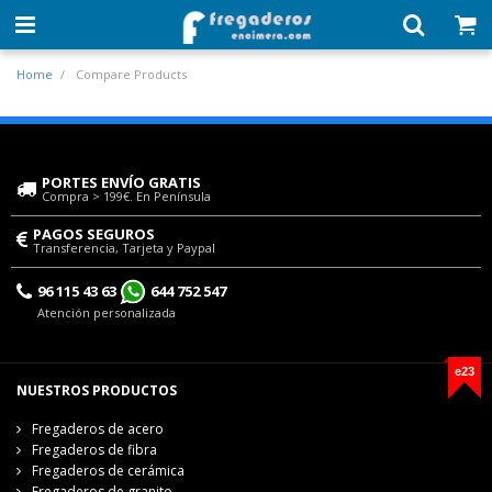
Home
Compare Products
PORTES ENVÍO GRATIS
Compra > 199€. En Península
PAGOS SEGUROS
Transferencia, Tarjeta y Paypal
96 115 43 63
644 752 547
Atención personalizada
e23
NUESTROS PRODUCTOS
Fregaderos de acero
Fregaderos de fibra
Fregaderos de cerámica
Fregaderos de granito