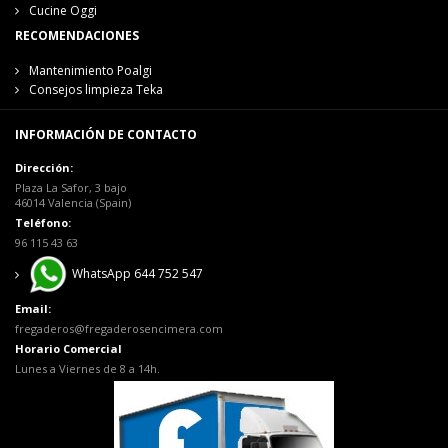
Cucine Oggi
RECOMENDACIONES
Mantenimiento Poalgi
Consejos limpieza Teka
INFORMACIÓN DE CONTACTO
Dirección:
Plaza La Safor, 3 bajo
46014 Valencia (Spain)
Teléfono:
96 115 43 63
WhatsApp 644 752 547
Email:
fregaderos@fregaderosencimera.com
Horario Comercial
Lunes a Viernes de 8 a 14h.