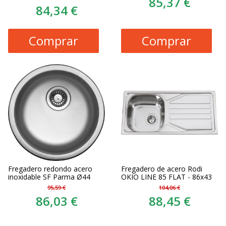
85,37 €
84,34 €
Comprar
Comprar
Fregadero redondo acero
Fregadero de acero Rodi
inoxidable SF Parma Ø44
OKIO LINE 85 FLAT - 86x43
95,59 €
104,06 €
86,03 €
88,45 €