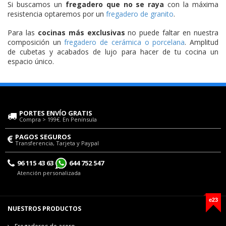
Si buscamos un
fregadero que no se raya
con la máxima
resistencia optaremos por un
fregadero de granito
.
Para las
cocinas más exclusivas
no puede faltar en nuestra
composición un
fregadero de cerámica o porcelana
. Amplitud
de cubetas y acabados de lujo para hacer de tu cocina un
espacio único.
PORTES ENVÍO GRATIS
Compra > 199€. En Península
PAGOS SEGUROS
Transferencia, Tarjeta y Paypal
96 115 43 63
644 752 547
Atención personalizada
e23
NUESTROS PRODUCTOS