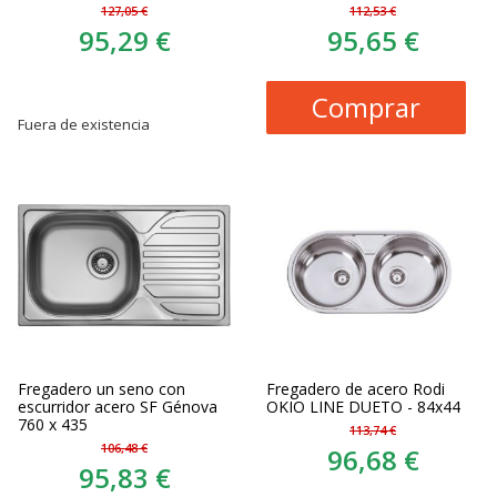
127,05 €
112,53 €
95,29 €
95,65 €
Comprar
Fuera de existencia
Fregadero un seno con
Fregadero de acero Rodi
escurridor acero SF Génova
OKIO LINE DUETO - 84x44
760 x 435
113,74 €
106,48 €
96,68 €
95,83 €