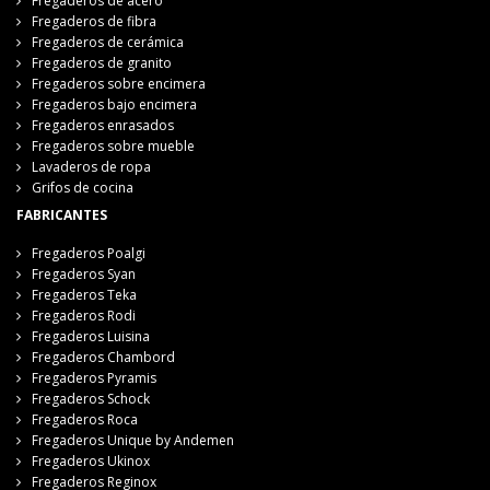
Fregaderos de acero
Fregaderos de fibra
Fregaderos de cerámica
Fregaderos de granito
Fregaderos sobre encimera
Fregaderos bajo encimera
Fregaderos enrasados
Fregaderos sobre mueble
Lavaderos de ropa
Grifos de cocina
FABRICANTES
Fregaderos Poalgi
Fregaderos Syan
Fregaderos Teka
Fregaderos Rodi
Fregaderos Luisina
Fregaderos Chambord
Fregaderos Pyramis
Fregaderos Schock
Fregaderos Roca
Fregaderos Unique by Andemen
Fregaderos Ukinox
Fregaderos Reginox