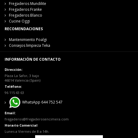
Fregaderos Mundilite
Fregaderos Franke
Fregaderos Blanco
Cucine Oggi
RECOMENDACIONES
Mantenimiento Poalgi
Consejos limpieza Teka
INFORMACIÓN DE CONTACTO
Dirección:
Plaza La Safor, 3 bajo
46014 Valencia (Spain)
Teléfono:
96 115 43 63
WhatsApp 644 752 547
Email:
fregaderos@fregaderosencimera.com
Horario Comercial
Lunes a Viernes de 8 a 14h.