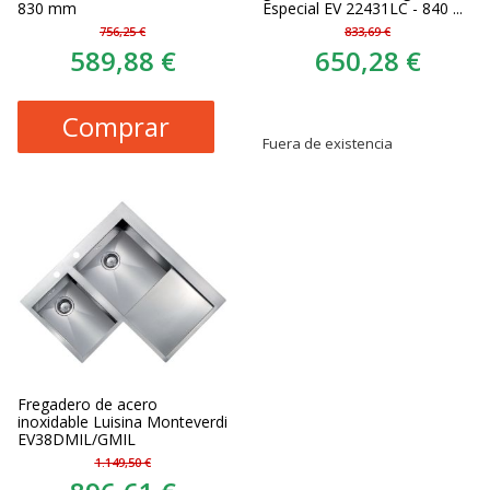
830 mm
Especial EV 22431LC - 840 ...
756,25 €
833,69 €
589,88 €
650,28 €
Comprar
Fuera de existencia
Fregadero de acero
inoxidable Luisina Monteverdi
EV38DMIL/GMIL
1.149,50 €