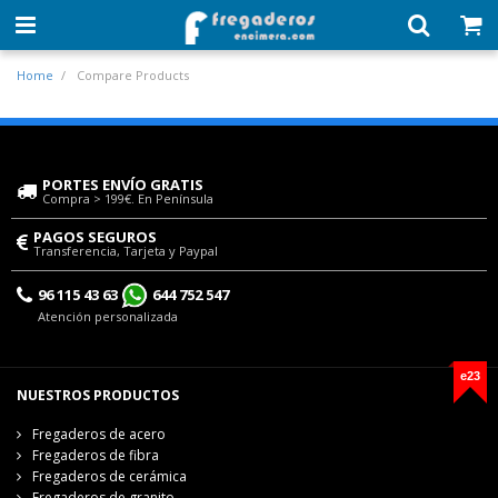
Home
Compare Products
PORTES ENVÍO GRATIS
Compra > 199€. En Península
PAGOS SEGUROS
Transferencia, Tarjeta y Paypal
96 115 43 63
644 752 547
Atención personalizada
e23
NUESTROS PRODUCTOS
Fregaderos de acero
Fregaderos de fibra
Fregaderos de cerámica
Fregaderos de granito