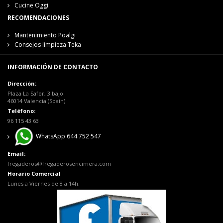
Cucine Oggi
RECOMENDACIONES
Mantenimiento Poalgi
Consejos limpieza Teka
INFORMACIÓN DE CONTACTO
Dirección:
Plaza La Safor, 3 bajo
46014 Valencia (Spain)
Teléfono:
96 115 43 63
WhatsApp 644 752 547
Email:
fregaderos@fregaderosencimera.com
Horario Comercial
Lunes a Viernes de 8 a 14h.