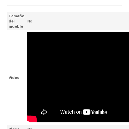
Tamaño
del
No
mueble
Video