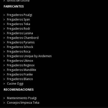
Grifos de cocina
FABRICANTES
Fregaderos Poalgi
Fregaderos Syan
Fregaderos Teka
Fregaderos Rodi
Fregaderos Luisina
Fregaderos Chambord
Fregaderos Pyramis
Fregaderos Schock
Fregaderos Roca
Fregaderos Unique by Andemen
Fregaderos Ukinox
Fregaderos Reginox
Fregaderos Mundilite
Fregaderos Franke
Fregaderos Blanco
Cucine Oggi
RECOMENDACIONES
Mantenimiento Poalgi
Consejos limpieza Teka