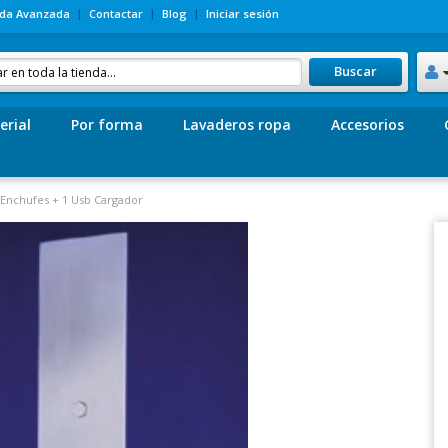
da Avanzada
Contactar
Blog
Iniciar sesión
Buscar
erial
Por forma
Lavaderos ropa
Accesorios
 Enchufes + 1 Usb Cargador