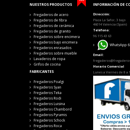
NUESTROS PRODUCTOS
INFORMACIÓN DE C
Dirección:
Fregaderos de acero
Fregaderos de fibra
Plaza La Safor, 3 bajo
46014 Valencia (Spain)
Fregaderos de cerámica
Teléfono:
Fregaderos de granito
96 115 43 63
Fregaderos sobre encimera
Fregaderos bajo encimera
WhatsApp 6
Fregaderos enrasados
Fregaderos sobre mueble
Email:
Lavaderos de ropa
fregaderos@fregadero
Grifos de cocina
Horario Comercial
FABRICANTES
Lunes a Viernes de 8 a 
Fregaderos Poalgi
Fregaderos Syan
Fregaderos Teka
Fregaderos Rodi
Fregaderos Luisina
Fregaderos Chambord
Fregaderos Pyramis
Fregaderos Schock
Fregaderos Roca