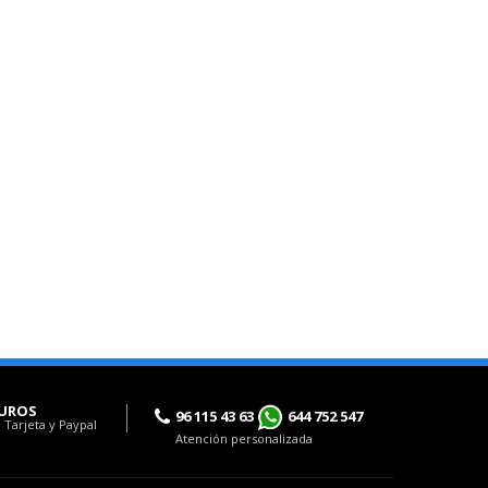
UROS
96 115 43 63
644 752 547
 Tarjeta y Paypal
Atención personalizada