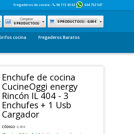
Fregaderos de cocina -
96 115 43 63
644 752 547
Comparar
0 PRODUCTO(S) -
0,00 €
0 PRODUCTO(S)
Grifos cocina
Fregaderos Baratos
Enchufe de cocina
CucineOggi energy
Rincón IL 404 - 3
Enchufes + 1 Usb
Cargador
CÓDIGO:
IL404