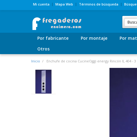
Mi cuenta
Mapa Web
Términos de búsqueda
Búsque
Por fabricante
Por montaje
Por mat
Otros
Inicio
Enchufe de cocina CucineOggi energy Rincón IL 404 - 3