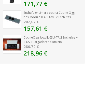
171,77 €
Enchufe encimera cocina Cucine Oggi
box Modulo IL 63U-MC 2 Enchufes...
202,07 €
157,61 €
CucineOggi box IL 63U-TA 2 Enchufes +
2 USB Cargadores aluminio
280,72 €
218,96 €