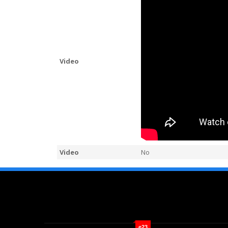
Video
Video
No
e23