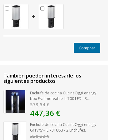
Comprar
También pueden interesarle los
siguientes productos
Enchufe de cocina CucineOggi energy
box Escamoteable IL 700 LED - 3...
573,54 €
447,36 €
Enchufe de cocina CucineOggi energy
Gravity - IL 731USB - 2 Enchufes.
220,22 €