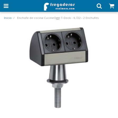
Inicio
Enchufe de cocina CucineOggi T-Dock - IL722 - 2 Enchufes.