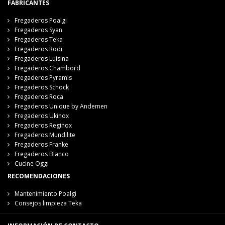
FABRICANTES
Fregaderos Poalgi
Fregaderos Syan
Fregaderos Teka
Fregaderos Rodi
Fregaderos Luisina
Fregaderos Chambord
Fregaderos Pyramis
Fregaderos Schock
Fregaderos Roca
Fregaderos Unique by Andemen
Fregaderos Ukinox
Fregaderos Reginox
Fregaderos Mundilite
Fregaderos Franke
Fregaderos Blanco
Cucine Oggi
RECOMENDACIONES
Mantenimiento Poalgi
Consejos limpieza Teka