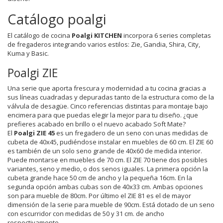
Catálogo poalgi
El catálogo de cocina
Poalgi KITCHEN
incorpora 6 series completas
de fregaderos integrando varios estilos: Zie, Gandia, Shira, City,
Kuma y Basic.
Poalgi ZIE
Una serie que aporta frescura y modernidad a tu cocina gracias a
sus líneas cuadradas y depuradas tanto de la estructura como de la
válvula de desagüe. Cinco referencias distintas para montaje bajo
encimera para que puedas elegir la mejor para tu diseño. ¿que
prefieres acabado en brillo o el nuevo acabado Soft Mate?
El
Poalgi ZIE 45
es un fregadero de un seno con unas medidas de
cubeta de 40x45, pudiéndose instalar en muebles de 60 cm. El ZIE 60
es también de un solo seno grande de 40x60 de medida interior.
Puede montarse en muebles de 70 cm. El ZIE 70 tiene dos posibles
variantes, seno y medio, o dos senos iguales. La primera opción la
cubeta grande hace 50 cm de ancho y la pequeña 16cm. En la
segunda opción ambas cubas son de 40x33 cm. Ambas opciones
son para mueble de 80cm. Por último el ZIE 81 es el de mayor
dimensión de la serie para mueble de 90cm. Está dotado de un seno
con escurridor con medidas de 50 y 31 cm. de ancho
respectivamente.