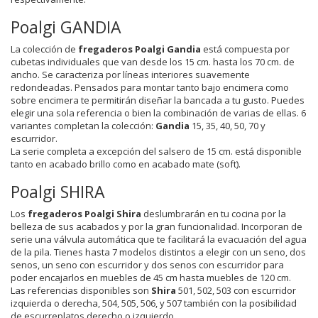
Poalgi GANDIA
La colección de
fregaderos Poalgi Gandia
está compuesta por
cubetas individuales que van desde los 15 cm. hasta los 70 cm. de
ancho. Se caracteriza por líneas interiores suavemente
redondeadas. Pensados para montar tanto bajo encimera como
sobre encimera te permitirán diseñar la bancada a tu gusto. Puedes
elegir una sola referencia o bien la combinación de varias de ellas. 6
variantes completan la colección:
Gandia
15, 35, 40, 50, 70 y
escurridor.
La serie completa a excepción del salsero de 15 cm. está disponible
tanto en acabado brillo como en acabado mate (soft).
Poalgi SHIRA
Los
fregaderos Poalgi Shira
deslumbrarán en tu cocina por la
belleza de sus acabados y por la gran funcionalidad. Incorporan de
serie una válvula automática que te facilitará la evacuación del agua
de la pila. Tienes hasta 7 modelos distintos a elegir con un seno, dos
senos, un seno con escurridor y dos senos con escurridor para
poder encajarlos en muebles de 45 cm hasta muebles de 120 cm.
Las referencias disponibles son
Shira
501, 502, 503 con escurridor
izquierda o derecha, 504, 505, 506, y 507 también con la posibilidad
de escurreplatos derecho o izquierdo.