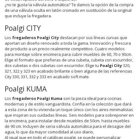
¿no te gusta la válvula automática? Te damos la opción de la compra
de una válvula oculta en latón cromado en sustitución de la original
que incluye la fregadera.
Poalgi CITY
Los
fregaderos Poalgi City
destacan por sus líneas curvas que
aportan un diseño renovado a toda la gama. Innovación y frescura
de producto a un precio realmente competitivo. Cuatro modelos
para montaje sobre encimera para cubrir muebles de 60, 70 o 90cm.
Elige el formato que prefieras de una cubeta, cubeta con escurridor,
dos cubetas o dos cubetas con escurridor. Elige tu
Poalgi City
320,
321, 322 y 323 en acabado brillante o bien alguna de las referencias
City 330, 331, 332 y 333 en acabado soft mate.
Poalgi KUMA
Los
fregaderos Poalgi Kuma
son la pieza ideal para cocinas
modernas y de estilo vanguardista. Confía en la colección que dará
a esta zona de tu vivienda un toque único con los aires minimalistas
que inspiran sus cuidadas líneas. Seis modelos para sobreponer en
la encimera, para instalar desde muebles de 50cm. hasta muebles
de 90 cm. Incluyen de seria válvula automática para el desagüe del
agua, lo que da mayor comodidad al uso diario.
Al igual que en todo el catálogo poalgi, se puede personalizar