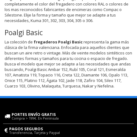
completamente el color del fregadero con colores RAL o colores de
los mas reconocidos fabricantes de encimeras como Compac o
Silestone. Elije la forma y tamaño que mejor se adapte a tus
necesidades, Kuma 301, 302, 303, 304, 305 o 306.
Poalgi Basic
La colección de
fregaderos Poalgi Basic
representa la gama más
clásica de la firma valenciana. Enfocada para aquellos clientes que
buscan un aire retro o vintage. Más de veinte modelos sintéticos con
diferentes formas y tamaños para tu cocina o espacio de fregado.
Busca el modelo que mejor se adapte a las necesidades que andas
buscando, Poalgi Basic Ambar 152, Rubí 105, Coral 121, Esmeralda
107, Amatista 119, Topacio 116, Creta 122, Diamante 106, Opalo 113,
Onice 115, Platino 112, Ágata 102, Jade 118, Zafiro 104, Silex 117,
Cuarzo 103, Olivino, Malaquita, Turquesa, Nakar y Nefelina.
PORTES ENVÍO GRATIS
Compra > 199€. En Península
PAGOS SEGUROS
Transferencia, Tarjeta y Paypal