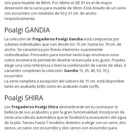
son para mueble de 80cm. Por último el ZIE 81 es el de mayor
dimensión de la serie para mueble de 90cm. Está dotado de un seno
con escurridor con medidas de 50 y 31 cm. de ancho
respectivamente.
Poalgi GANDIA
La colección de
fregaderos Poalgi Gandia
está compuesta por
cubetas individuales que van desde los 15 cm. hasta los 70 cm. de
ancho. Se caracteriza por líneas interiores suavemente
redondeadas. Pensados para montar tanto bajo encimera como
sobre encimera te permitirán diseñar la bancada a tu gusto. Puedes
elegir una sola referencia o bien la combinación de varias de ellas. 6
variantes completan la colección:
Gandia
15, 35, 40, 50, 70 y
escurridor.
La serie completa a excepción del salsero de 15 cm. está disponible
tanto en acabado brillo como en acabado mate (soft).
Poalgi SHIRA
Los
fregaderos Poalgi Shira
deslumbrarán en tu cocina por la
belleza de sus acabados y por la gran funcionalidad. Incorporan de
serie una válvula automática que te facilitará la evacuación del agua
de la pila. Tienes hasta 7 modelos distintos a elegir con un seno, dos
senos, un seno con escurridor y dos senos con escurridor para