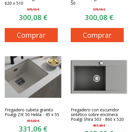
620 x 510
50
375,10 €
375,10 €
300,08 €
300,08 €
Comprar
Comprar
Fregadero cubeta granito
Fregadero con escurridor
Poalgi ZIE 50 Hekla - 45 x 55
sintético sobre encimera
Poalgi Shira 503 - 860 x 520
413,82 €
457,38 €
331,06 €