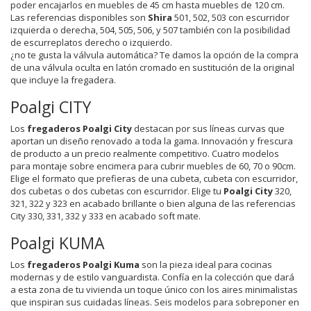
poder encajarlos en muebles de 45 cm hasta muebles de 120 cm.
Las referencias disponibles son
Shira
501, 502, 503 con escurridor
izquierda o derecha, 504, 505, 506, y 507 también con la posibilidad
de escurreplatos derecho o izquierdo.
¿no te gusta la válvula automática? Te damos la opción de la compra
de una válvula oculta en latón cromado en sustitución de la original
que incluye la fregadera.
Poalgi CITY
Los
fregaderos Poalgi City
destacan por sus líneas curvas que
aportan un diseño renovado a toda la gama. Innovación y frescura
de producto a un precio realmente competitivo. Cuatro modelos
para montaje sobre encimera para cubrir muebles de 60, 70 o 90cm.
Elige el formato que prefieras de una cubeta, cubeta con escurridor,
dos cubetas o dos cubetas con escurridor. Elige tu
Poalgi City
320,
321, 322 y 323 en acabado brillante o bien alguna de las referencias
City 330, 331, 332 y 333 en acabado soft mate.
Poalgi KUMA
Los
fregaderos Poalgi Kuma
son la pieza ideal para cocinas
modernas y de estilo vanguardista. Confía en la colección que dará
a esta zona de tu vivienda un toque único con los aires minimalistas
que inspiran sus cuidadas líneas. Seis modelos para sobreponer en