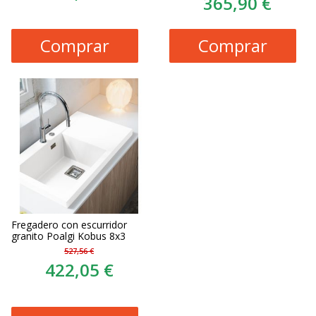
365,90 €
Comprar
Comprar
Fregadero con escurridor
granito Poalgi Kobus 8x3
527,56 €
422,05 €