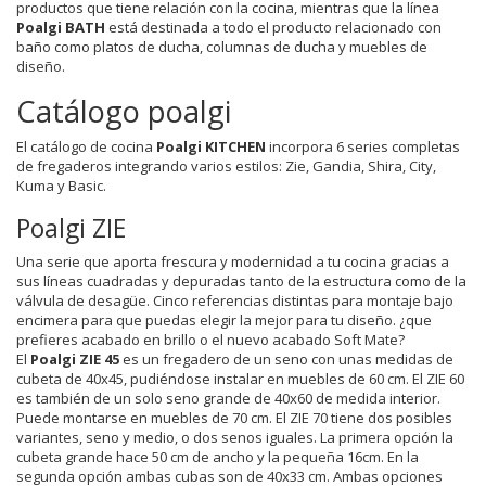
productos que tiene relación con la cocina, mientras que la línea
Poalgi BATH
está destinada a todo el producto relacionado con
baño como platos de ducha, columnas de ducha y muebles de
diseño.
Catálogo poalgi
El catálogo de cocina
Poalgi KITCHEN
incorpora 6 series completas
de fregaderos integrando varios estilos: Zie, Gandia, Shira, City,
Kuma y Basic.
Poalgi ZIE
Una serie que aporta frescura y modernidad a tu cocina gracias a
sus líneas cuadradas y depuradas tanto de la estructura como de la
válvula de desagüe. Cinco referencias distintas para montaje bajo
encimera para que puedas elegir la mejor para tu diseño. ¿que
prefieres acabado en brillo o el nuevo acabado Soft Mate?
El
Poalgi ZIE 45
es un fregadero de un seno con unas medidas de
cubeta de 40x45, pudiéndose instalar en muebles de 60 cm. El ZIE 60
es también de un solo seno grande de 40x60 de medida interior.
Puede montarse en muebles de 70 cm. El ZIE 70 tiene dos posibles
variantes, seno y medio, o dos senos iguales. La primera opción la
cubeta grande hace 50 cm de ancho y la pequeña 16cm. En la
segunda opción ambas cubas son de 40x33 cm. Ambas opciones