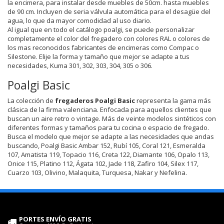
la encimera, para instalar desde muebles de 50cm. hasta muebles
de 90 cm. Incluyen de seria válvula automática para el desagüe del
agua, lo que da mayor comodidad al uso diario.
Al igual que en todo el catálogo poalgi, se puede personalizar
completamente el color del fregadero con colores RAL o colores de
los mas reconocidos fabricantes de encimeras como Compac o
Silestone. Elije la forma y tamaño que mejor se adapte a tus
necesidades, Kuma 301, 302, 303, 304, 305 o 306.
Poalgi Basic
La colección de
fregaderos Poalgi Basic
representa la gama más
clásica de la firma valenciana. Enfocada para aquellos clientes que
buscan un aire retro o vintage. Más de veinte modelos sintéticos con
diferentes formas y tamaños para tu cocina o espacio de fregado.
Busca el modelo que mejor se adapte a las necesidades que andas
buscando, Poalgi Basic Ambar 152, Rubí 105, Coral 121, Esmeralda
107, Amatista 119, Topacio 116, Creta 122, Diamante 106, Opalo 113,
Onice 115, Platino 112, Ágata 102, Jade 118, Zafiro 104, Silex 117,
Cuarzo 103, Olivino, Malaquita, Turquesa, Nakar y Nefelina.
PORTES ENVÍO GRATIS