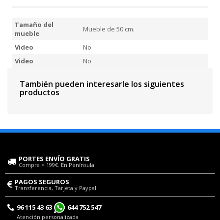
Tamaño del
Mueble de 50 cm.
mueble
Video
No
Video
No
También pueden interesarle los siguientes
productos
PORTES ENVÍO GRATIS
Compra > 199€. En Península
PAGOS SEGUROS
Transferencia, Tarjeta y Paypal
96 115 43 63
644 752 547
Atención personalizada