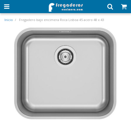
Inicio
Fregadero bajo encimera Roca Lisboa 45 acero 48 x 43