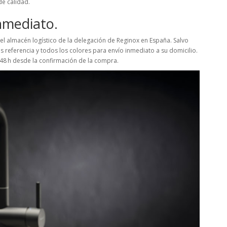
de calidad.
nmediato.
 almacén logístico de la delegación de Reginox en España. Salvo
s referencia y todos los colores para envío inmediato a su domicilio.
48 h desde la confirmación de la compra.