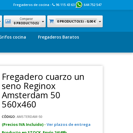
Fregaderos de cocina -
96 115 43 63
644 752 547
Comparar
0 PRODUCTO(S) -
0,00 €
0 PRODUCTO(S)
Grifos cocina
Fregaderos Baratos
Fregadero cuarzo un
seno Reginox
Amsterdam 50
560x460
CÓDIGO:
AMSTERDAM-50
(Precios IVA Incluido) -
Ver plazos de entrega
Producto en STOCK. Envío 24/48h