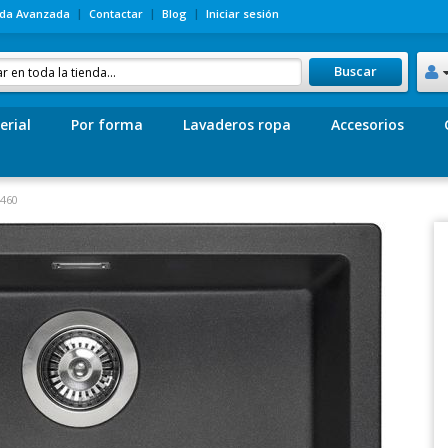
da Avanzada
Contactar
Blog
Iniciar sesión
Buscar
erial
Por forma
Lavaderos ropa
Accesorios
x460