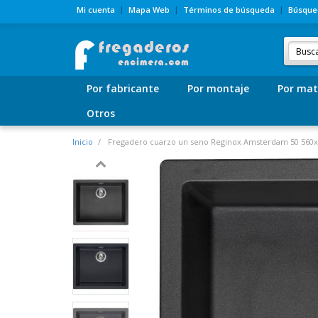
Mi cuenta
Mapa Web
Términos de búsqueda
Búsque
Por fabricante
Por montaje
Por mat
Otros
Inicio
Fregadero cuarzo un seno Reginox Amsterdam 50 560