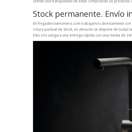
cliente una tranquilidad de estar comprando un producto 
Stock permanente. Envío i
En fregaderosencimera.com trabajamos directamente con el
rotura puntual de stock, en almacén se dispone de todas la
Esto nos asegura una entrega rápida con una media de 24/