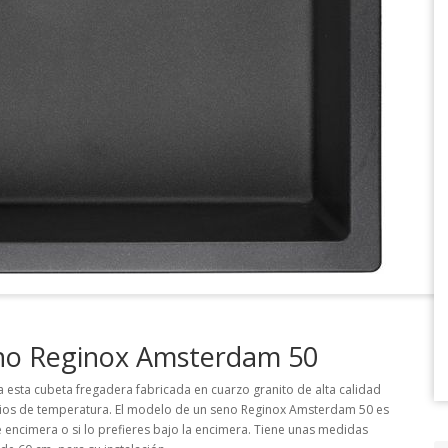
eno Reginox Amsterdam 50
 esta cubeta fregadera fabricada en cuarzo granito de alta calidad
bios de temperatura. El modelo de un seno Reginox Amsterdam 50 es
encimera o si lo prefieres bajo la encimera. Tiene unas medidas