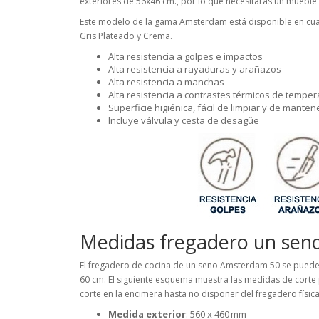
exteriores de 56x46 cm., por lo que necesitarás un mueble 
Este modelo de la gama Amsterdam está disponible en cuat
Gris Plateado y Crema.
Alta resistencia a golpes e impactos
Alta resistencia a rayaduras y arañazos
Alta resistencia a manchas
Alta resistencia a contrastes térmicos de temper
Superficie higiénica, fácil de limpiar y de manten
Incluye válvula y cesta de desagüe
Medidas fregadero un sen
El fregadero de cocina de un seno Amsterdam 50 se puede
60 cm. El siguiente esquema muestra las medidas de corte
corte en la encimera hasta no disponer del fregadero físic
Medida exterior
: 560 x 460 mm