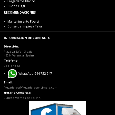
Fregaderos Blanco
Cucine Oggi
RECOMENDACIONES
Mantenimiento Poalgi
Consejos limpieza Teka
INFORMACIÓN DE CONTACTO
Dirección:
Plaza La Safor, 3 bajo
46014 Valencia (Spain)
Teléfono:
96 115 43 63
WhatsApp 644 752 547
Email:
fregaderos@fregaderosencimera.com
Horario Comercial
Lunes a Viernes de 8 a 14h.