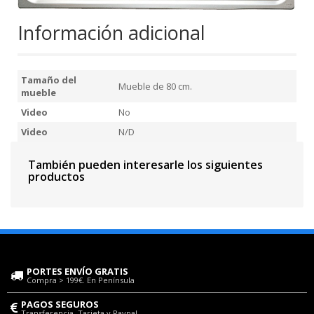
Información adicional
Tamaño del
Mueble de 80 cm.
mueble
Video
No
Video
N/D
También pueden interesarle los siguientes
productos
PORTES ENVÍO GRATIS
Compra > 199€. En Península
PAGOS SEGUROS
Transferencia, Tarjeta y Paypal