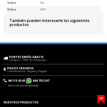
Video
No
Video
N/D
También pueden interesarle los siguientes
productos
PORTES ENVÍO GRATIS
Compra > 199€. En Península
PAGOS SEGUROS
Transferencia, Tarjeta y Paypal
96 115 43 63
644 752 547
Atención personalizada
e23
NUESTROS PRODUCTOS