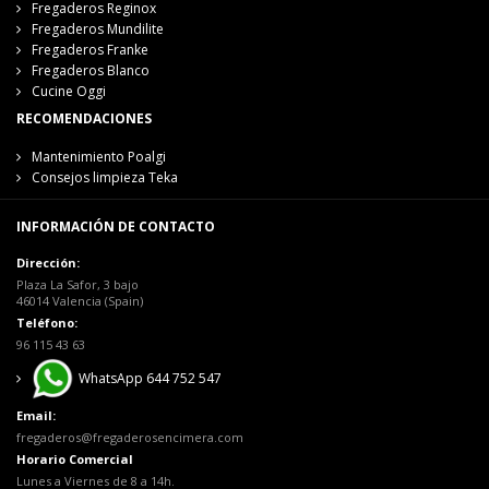
Fregaderos Reginox
Fregaderos Mundilite
Fregaderos Franke
Fregaderos Blanco
Cucine Oggi
RECOMENDACIONES
Mantenimiento Poalgi
Consejos limpieza Teka
INFORMACIÓN DE CONTACTO
Dirección:
Plaza La Safor, 3 bajo
46014 Valencia (Spain)
Teléfono:
96 115 43 63
WhatsApp 644 752 547
Email:
fregaderos@fregaderosencimera.com
Horario Comercial
Lunes a Viernes de 8 a 14h.