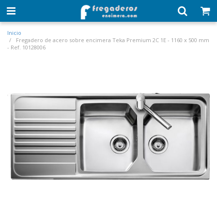
Inicio
Fregadero de acero sobre encimera Teka Premium 2C 1E - 1160 x 500 mm
- Ref. 10128006