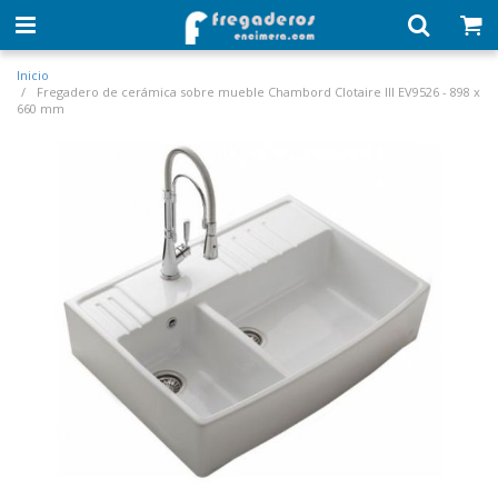
Inicio
Fregadero de cerámica sobre mueble Chambord Clotaire III EV9526 - 898 x
660 mm