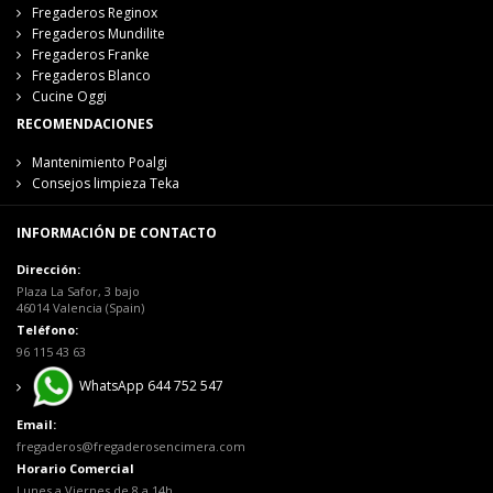
Fregaderos Reginox
Fregaderos Mundilite
Fregaderos Franke
Fregaderos Blanco
Cucine Oggi
RECOMENDACIONES
Mantenimiento Poalgi
Consejos limpieza Teka
INFORMACIÓN DE CONTACTO
Dirección:
Plaza La Safor, 3 bajo
46014 Valencia (Spain)
Teléfono:
96 115 43 63
WhatsApp 644 752 547
Email:
fregaderos@fregaderosencimera.com
Horario Comercial
Lunes a Viernes de 8 a 14h.