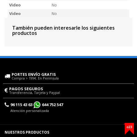
Video
No
Video
No
También pueden interesarle los siguientes
productos
PORTES ENVÍO GRATIS
Compra > 199€. En Península
PAGOS SEGUROS
Transferencia, Tarjeta y Paypal
96 115 43 63
644 752 547
Atención personalizada
e23
NUESTROS PRODUCTOS