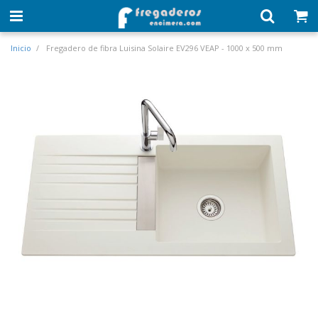
Inicio
Fregadero de fibra Luisina Solaire EV296 VEAP - 1000 x 500 mm