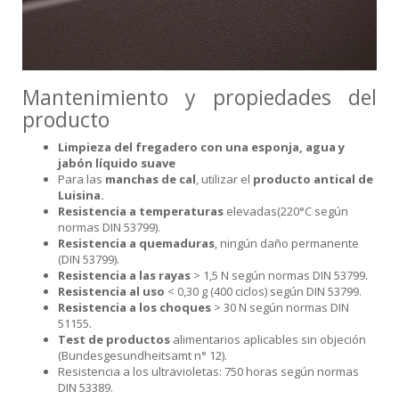
Mantenimiento y propiedades del
producto
Limpieza del fregadero con una esponja, agua y
jabón líquido suave
Para las
manchas de cal
, utilizar el
producto antical de
Luisina.
Resistencia a temperaturas
elevadas(220°C según
normas DIN 53799).
Resistencia a quemaduras
, ningún daño permanente
(DIN 53799).
Resistencia a las rayas
> 1,5 N según normas DIN 53799.
Resistencia al uso
< 0,30 g (400 ciclos) según DIN 53799.
Resistencia a los choques
> 30 N según normas DIN
51155.
Test de productos
alimentarios aplicables sin objeción
(Bundesgesundheitsamt n° 12).
Resistencia a los ultravioletas: 750 horas según normas
DIN 53389.