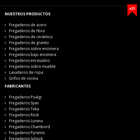
e23
NUESTROS PRODUCTOS
Fregaderos de acero
Fregaderos de fibra
Fregaderos de cerámica
Fregaderos de granito
Fregaderos sobre encimera
Fregaderos bajo encimera
Fregaderos enrasados
Fregaderos sobre mueble
Lavaderos de ropa
Grifos de cocina
FABRICANTES
Fregaderos Poalgi
Fregaderos Syan
Fregaderos Teka
Fregaderos Rodi
Fregaderos Luisina
Fregaderos Chambord
Fregaderos Pyramis
Fregaderos Schock