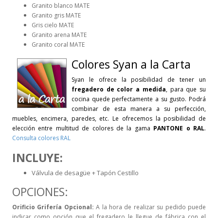
Granito blanco MATE
Granito gris MATE
Gris cielo MATE
Granito arena MATE
Granito coral MATE
Colores
Syan a la Carta
Syan le ofrece la posibilidad de tener un
fregadero de color a medida
, para que su
cocina quede perfectamente a su gusto. Podrá
combinar de esta manera a su perfección,
muebles, encimera, paredes, etc. Le ofrecemos la posibilidad de
elección entre multitud de colores de la gama
PANTONE o RAL
.
Consulta colores RAL
INCLUYE:
Válvula de desagüe + Tapón Cestillo
OPCIONES:
Orificio Grifería Opcional:
A la hora de realizar su pedido puede
indicar como opción que el fregadero le llegue de fábrica con el