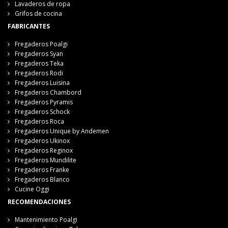
Lavaderos de ropa
Grifos de cocina
FABRICANTES
Fregaderos Poalgi
Fregaderos Syan
Fregaderos Teka
Fregaderos Rodi
Fregaderos Luisina
Fregaderos Chambord
Fregaderos Pyramis
Fregaderos Schock
Fregaderos Roca
Fregaderos Unique by Andemen
Fregaderos Ukinox
Fregaderos Reginox
Fregaderos Mundilite
Fregaderos Franke
Fregaderos Blanco
Cucine Oggi
RECOMENDACIONES
Mantenimiento Poalgi