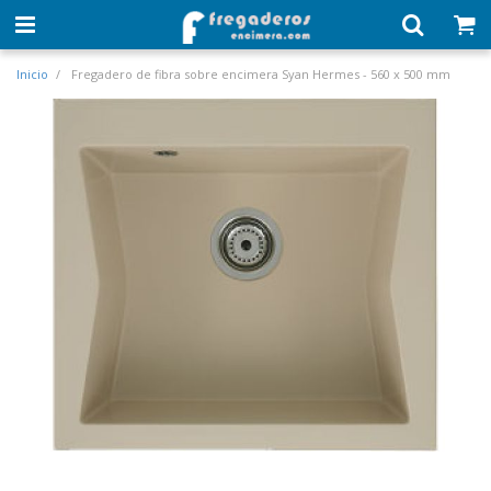
Inicio
Fregadero de fibra sobre encimera Syan Hermes - 560 x 500 mm