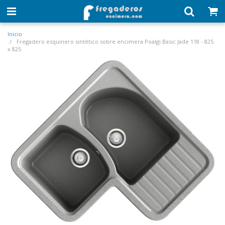
Inicio
Fregadero esquinero sintético sobre encimera Poalgi Basic Jade 118 - 825
x 825