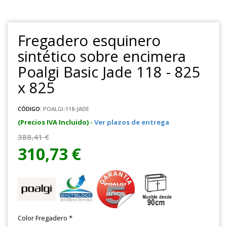
Fregadero esquinero
sintético sobre encimera
Poalgi Basic Jade 118 - 825
x 825
CÓDIGO:
POALGI-118-JADE
(Precios IVA Incluido) -
Ver plazos de entrega
388,41 €
310,73 €
Color Fregadero
*