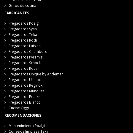
Grifos de cocina
FABRICANTES
Fregaderos Poalgi
Fregaderos Syan
Fregaderos Teka
Fregaderos Rodi
Fregaderos Luisina
Fregaderos Chambord
Fregaderos Pyramis
Fregaderos Schock
Fregaderos Roca
Fregaderos Unique by Andemen
Fregaderos Ukinox
Fregaderos Reginox
Fregaderos Mundilite
Fregaderos Franke
Fregaderos Blanco
Cucine Oggi
RECOMENDACIONES
Mantenimiento Poalgi
Consejos limpieza Teka