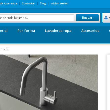
da Avanzada
Contactar
Blog
Iniciar sesión
Buscar
erial
Por forma
Lavaderos ropa
Accesorios
 resina