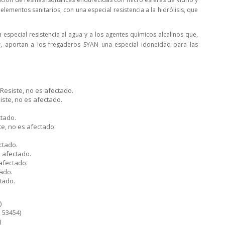
ementos sanitarios, con una especial resistencia a la hidrólisis, que
special resistencia al agua y a los agentes químicos alcalinos que,
lor, aportan a los fregaderos SYAN una especial idoneidad para las
 Resiste, no es afectado.
siste, no es afectado.
ctado.
te, no es afectado.
ctado.
s afectado.
 afectado.
tado.
tado.
)
N 53454)
)