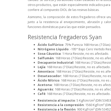
otros productos, que están especialmente indicados para el
confiere al compuesto DIOL de las resinas básicas.
Asimismo, la composición de estos fregaderos ofrece una e
junto a la resistencia al envejecimiento, abrasión y ca
funciones domésticas para las que están pensados.
Resistencia fregaderos Syan
Ácido Sulfúrico
: 75% Pureza 168 Horas (7 Días)
Nitrógeno Líquido
: -195° Bajo Cero Vertido Re
Sosa Cáustica
: 1 Hora Resiste, no es afectado.
Salfumán
: 168 Horas (7 Días) Resiste, no es afe
Decapante Industrial
: 168 Horas (7 Días) Resis
Lejía
: 168 Horas (7 Días) Resiste, no es afectado.
Amoníaco:
168 Horas (7 Días) Resiste, no es afe
Desatascador:
168 Horas (7 Días) Resiste, no e
Ácido Nítrico
: 168 Horas (7 Días) Resiste, no es
Acetona:
168 Horas (7 Días) Resiste, no es afec
Aguarrás:
168 Horas (7 Días) Resiste, no es afec
Café
: 168 Horas (7 Días) Resiste, no es afectado.
Resistencia al impacto
: 5 Kgfcm/cm² (DIN 53453
Resistencia a la compresión
: 1560 Kgf/cm² (DI
Resistencia a la flexión
: 900 Kgf/cm² (DIN 53452