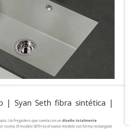
 | Syan Seth fibra sintética |
opio. Un fregadero que cuenta con un
diseño totalmente
tor cocina. El modelo SETH es el nuevo modelo con forma rectangular