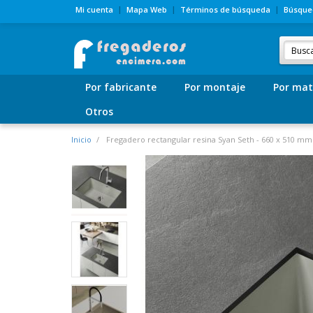
Mi cuenta
Mapa Web
Términos de búsqueda
Búsque
Por fabricante
Por montaje
Por mat
Otros
Inicio
Fregadero rectangular resina Syan Seth - 660 x 510 mm