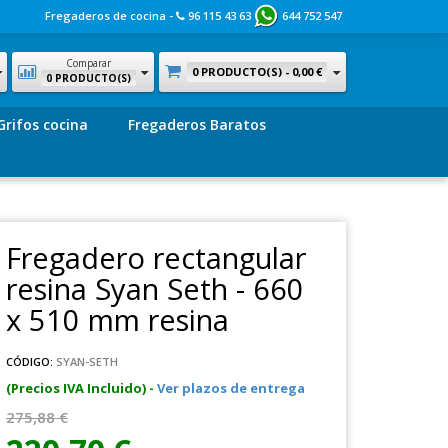
Fregaderos de cocina -
96 115 43 63
644 752 547
Comparar
0 PRODUCTO(S) -
0,00 €
0 PRODUCTO(S)
Grifos cocina
Fregaderos Baratos
Fregadero rectangular
resina Syan Seth - 660
x 510 mm resina
CÓDIGO:
SYAN-SETH
(Precios IVA Incluido) -
Ver plazos de entrega
275,88 €