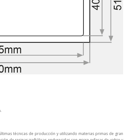
m
.
ltimas técnicas de producción y utilizando materias primas de gran
ación de resinas isoftálicas endurecidas con micro esferas de vidrio y