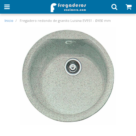
Inicio
Fregadero redondo de granito Luisina EV951 - Ø450 mm