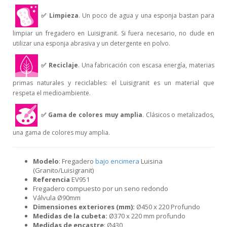
✅
Limpieza
. Un poco de agua y una esponja bastan para
limpiar un fregadero en Luisigranit. Si fuera necesario, no dude en
utilizar una esponja abrasiva y un detergente en polvo.
✅
Reciclaje
. Una fabricación con escasa energía, materias
primas naturales y reciclables: el Luisigranit es un material que
respeta el medioambiente.
✅
Gama de colores muy amplia
. Clásicos o metalizados,
una gama de colores muy amplia.
Modelo
: Fregadero
bajo encimera
Luisina
(Granito/Luisigranit)
Referencia
EV951
Fregadero compuesto por un seno redondo
Válvula Ø90mm
Dimensiones exteriores (mm):
Ø450 x 220 Profundo
Medidas de la cubeta:
Ø370 x 220 mm profundo
Medidas de encastre
: Ø430