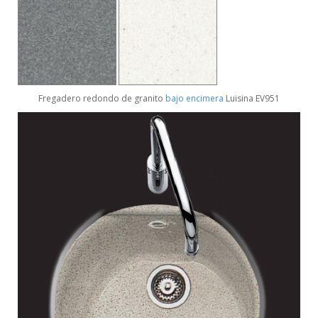
Fregadero redondo de granito
bajo encimera
Luisina EV951