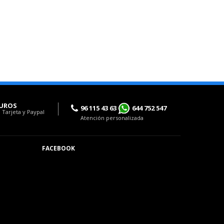
UROS
96 115 43 63
644 752 547
 Tarjeta y Paypal
Atención personalizada
FACEBOOK