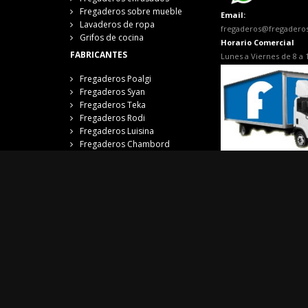
Fregaderos sobre mueble
Email:
Lavaderos de ropa
fregaderos@fregadero
Grifos de cocina
Horario Comercial
FABRICANTES
Lunes a Viernes de 8 a 
Fregaderos Poalgi
Fregaderos Syan
Fregaderos Teka
Fregaderos Rodi
Fregaderos Luisina
Fregaderos Chambord
Fregaderos Pyramis
Fregaderos Schock
Fregaderos Roca
Fregaderos Unique by
Andemen
Fregaderos Ukinox
Fregaderos Reginox
Fregaderos Mundilite
Fregaderos Franke
Fregaderos Blanco
Cucine Oggi
RECOMENDACIONES