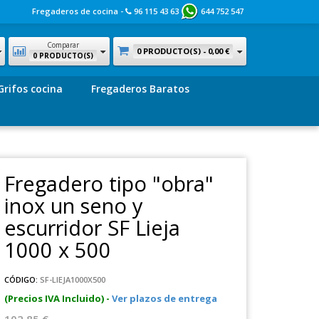
Fregaderos de cocina -
96 115 43 63
644 752 547
Comparar
0 PRODUCTO(S) -
0,00 €
0 PRODUCTO(S)
Grifos cocina
Fregaderos Baratos
Fregadero tipo "obra"
inox un seno y
escurridor SF Lieja
1000 x 500
CÓDIGO:
SF-LIEJA1000X500
(Precios IVA Incluido) -
Ver plazos de entrega