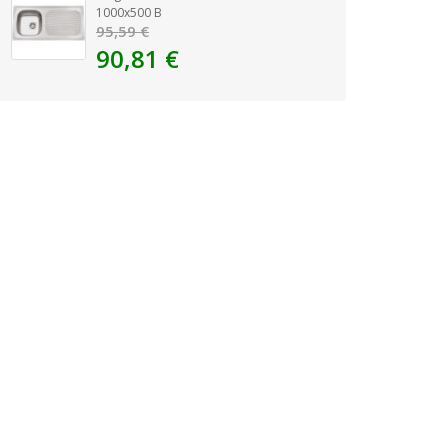
1000x500 B
95,59 €
90,81 €