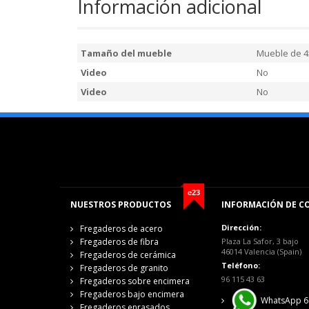
Información adicional
Tamaño del mueble
Mueble de 4
Video
No
Video
No
e23
NUESTROS PRODUCTOS
INFORMACIÓN DE C
Dirección:
Fregaderos de acero
Fregaderos de fibra
Plaza La Safor, 3 bajo
46014 Valencia (Spain)
Fregaderos de cerámica
Teléfono:
Fregaderos de granito
96 115 43 63
Fregaderos sobre encimera
Fregaderos bajo encimera
WhatsApp 6
Fregaderos enrasados