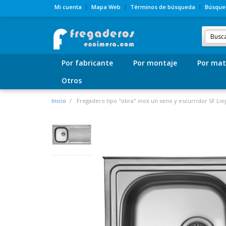
Mi cuenta
Mapa Web
Términos de búsqueda
Búsque
Por fabricante
Por montaje
Por mat
Otros
Inicio
Fregadero tipo "obra" inox un seno y escurridor SF Liej