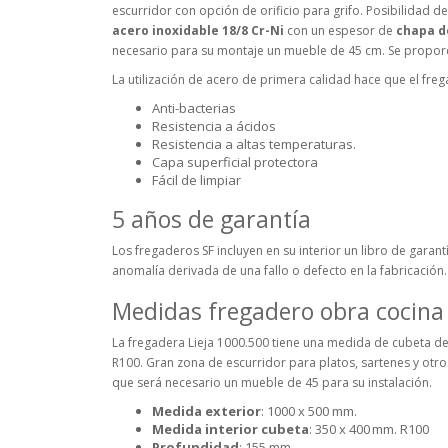
escurridor con opción de orificio para grifo. Posibilidad d
acero inoxidable 18/8 Cr-Ni
con un espesor de
chapa d
necesario para su montaje un mueble de 45 cm. Se proporci
La utilización de acero de primera calidad hace que el freg
Anti-bacterias
Resistencia a ácidos
Resistencia a altas temperaturas.
Capa superficial protectora
Fácil de limpiar
5 años de garantía
Los fregaderos SF incluyen en su interior un libro de gara
anomalía derivada de una fallo o defecto en la fabricación.
Medidas fregadero obra cocina 
La fregadera Lieja 1000.500 tiene una medida de cubeta de
R100. Gran zona de escurridor para platos, sartenes y otros
que será necesario un mueble de 45 para su instalación.
Medida exterior
: 1000 x 500 mm.
Medida interior cubeta
: 350 x 400 mm. R100
Profundidad
: 155 mm