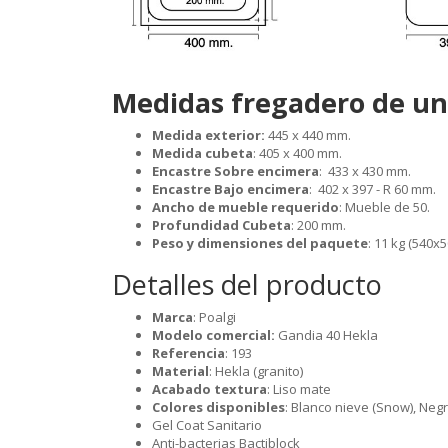
Medidas fregadero de un
Medida exterior:
445 x 440 mm.
Medida cubeta
: 405 x 400 mm.
Encastre Sobre encimera
: 433 x 430 mm.
Encastre Bajo encimera
: 402 x 397 - R 60 mm.
Ancho de mueble requerido
: Mueble de 50.
Profundidad Cubeta
: 200 mm.
Peso y dimensiones del paquete
: 11 kg (540x
Detalles del producto
Marca
: Poalgi
Modelo comercial:
Gandia 40 Hekla
Referencia
: 193
Material
: Hekla (granito)
Acabado textura
: Liso mate
Colores disponibles
: Blanco nieve (Snow), Neg
Gel Coat Sanitario
Anti-bacterias Bactiblock