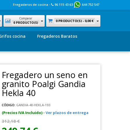
Fregaderos de cocina -
96 115 43 63
644 752 547
Comparar
0 PRODUCTO(S) -
0,00 €
0 PRODUCTO(S)
Grifos cocina
Fregaderos Baratos
Fregadero un seno en
granito Poalgi Gandia
Hekla 40
CÓDIGO:
GANDIA-40-HEKLA-193
(Precios IVA Incluido) -
Ver plazos de entrega
312,18 €