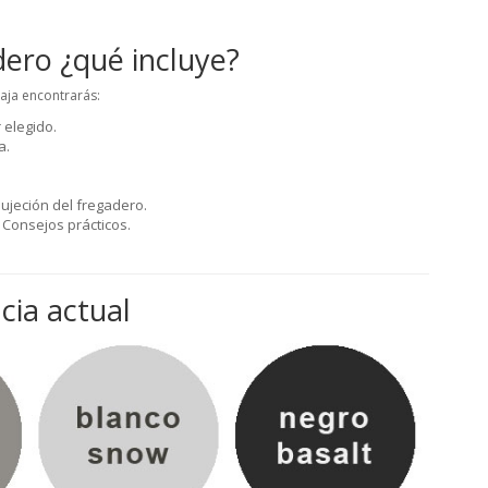
dero ¿qué incluye?
caja encontrarás:
 elegido.
a.
ujeción del fregadero.
 Consejos prácticos.
cia actual