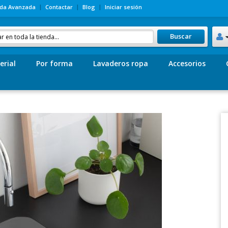
da Avanzada
Contactar
Blog
Iniciar sesión
Buscar
erial
Por forma
Lavaderos ropa
Accesorios