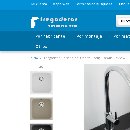
Mi cuenta
Mapa Web
Términos de búsqueda
Búsque
Por fabricante
Por montaje
Por mat
Otros
Inicio
Fregadero un seno en granito Poalgi Gandia Hekla 40