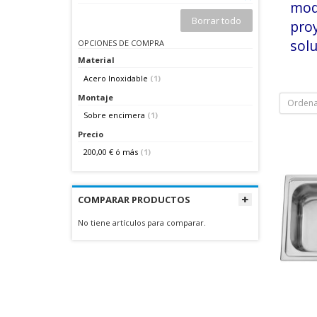
mod
Borrar todo
pro
solu
OPCIONES DE COMPRA
Material
Acero Inoxidable
(1)
Montaje
Ordena
Sobre encimera
(1)
Precio
200,00 €
ó más
(1)
COMPARAR PRODUCTOS
No tiene artículos para comparar.