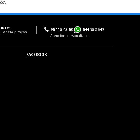
0€.
UROS
96 115 43 63
644 752 547
 Tarjeta y Paypal
Atención personalizada
FACEBOOK