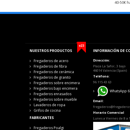
40-50€ h
e23
NUESTROS PRODUCTOS
INFORMACIÓN DE C
Dirección:
Fregaderos de acero
Fregaderos de fibra
Plaza La Safor, 3 bajo
46014 Valencia (Spain)
Fregaderos de cerámica
Teléfono:
Fregaderos de granito
96 115 43 63
Fregaderos sobre encimera
Fregaderos bajo encimera
WhatsApp 6
Fregaderos enrasados
Fregaderos sobre mueble
Email:
Lavaderos de ropa
fregaderos@fregadero
Grifos de cocina
Horario Comercial
FABRICANTES
Lunes a Viernes de 8 a 
Fregaderos Poalgi