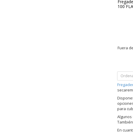
Fregade
100 FLA
Fuera de
Ordena
Fregader
secaremo
Dispones
opciones
para cub
Algunos 
También 
En cuant