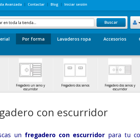
da Avanzada
Contactar
Blog
Iniciar sesión
Buscar
erial
Por forma
Lavaderos ropa
Accesorios
Fregadero un seno y
Fregadero dos senos
Fregadero dos senos y
escurridor
escurridor
gadero con escurridor
scas un
fregadero con escurridor
para tu co