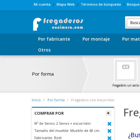
Mi cuenta
Mapa Web
Términos de búsqueda
Búsque
Por fabricante
Por montaje
Por mat
Otros
Por forma
Fregadero un seno
Inicio
Por forma
Fregadero con escurridor
Fre
COMPRAR POR
Nº de Senos:
2 Senos + escurridor
Tamaño del mueble:
Mueble de 60 cm.
¿Bu
Fabricante:
Rodi