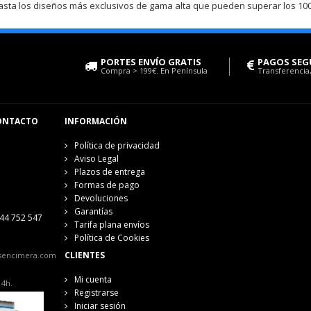
asta los diseños más exclusivos de gama alta que pueden superar los 100
PORTES ENVÍO GRATIS
PAGOS SEG
Compra > 199€. En Península
Transferencia,
ONTACTO
INFORMACIÓN
Política de privacidad
Aviso Legal
Plazos de entrega
Formas de pago
Devoluciones
Garantías
44 752 547
Tarifa plana envíos
Política de Cookies
CLIENTES
sencimera.com
Mi cuenta
14h.
Registrarse
Iniciar sesión