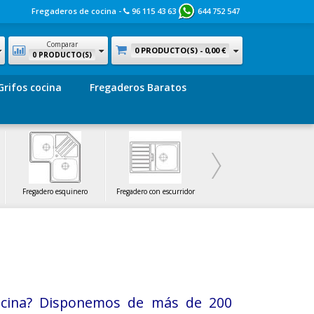
Fregaderos de cocina -
96 115 43 63
644 752 547
Comparar
0 PRODUCTO(S) -
0,00 €
0 PRODUCTO(S)
Grifos cocina
Fregaderos Baratos
Fregadero esquinero
Fregadero con escurridor
Fregadero pequeño
cina? Disponemos de más de 200