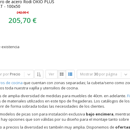
ro de acero Rodi OKIO PLUS
T - 100x50
242,00 €
205,70 €
 existencia
r por
Precio
Ver
Mostrar
30
por página
os de cocina
que cuentan con zonas separadas; la cubeta/seno como zon
s toda nuestra vajilla y utensilios de cocina.
 de amplia diversidad de medidas para muebles de 40cm. en adelante.
F
 de materiales utilizados en este tipo de fregaderas. Los catálogos de los
rir de forma sobrada todas las necesidades de los clientes.
modelos de picas son para instalación exclusiva
bajo encimera
, mientra
hay opciones que son válidas por su diseño para el montaje tanto sobr
o a precios la diversidad es también muy amplia. Disponemos de
oferta