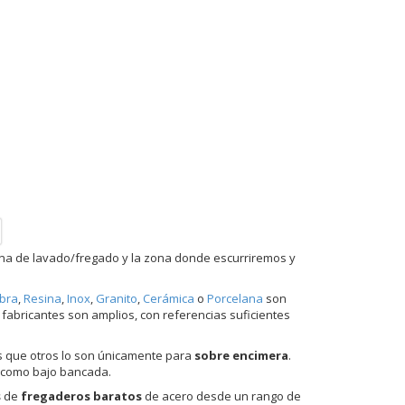
a de lavado/fregado y la zona donde escurriremos y
ibra
,
Resina
,
Inox
,
Granito
,
Cerámica
o
Porcelana
son
 fabricantes son amplios, con referencias suficientes
s que otros lo son únicamente para
sobre encimera
.
e como bajo bancada.
s
de
fregaderos baratos
de acero desde un rango de