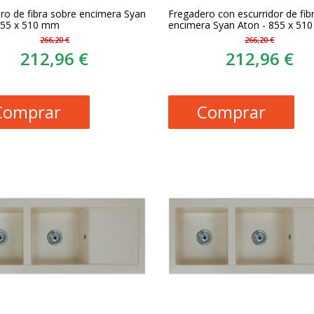
ro de fibra sobre encimera Syan
Fregadero con escurridor de fib
855 x 510 mm
encimera Syan Aton - 855 x 51
266,20 €
266,20 €
212,96 €
212,96 €
Comprar
Comprar