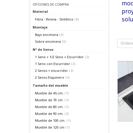
mod
OPCIONES DE COMPRA
pro
Material
solu
Fibra - Resina - Sintético
(8)
Montaje
Bajo encimera
(3)
Sobre encimera
(5)
Ordena
Nº de Senos
1 Seno + 1/2 Seno + Escurridor
(2)
1 Seno con Escurridor
(2)
2 Senos + escurridor
(2)
2 Senos Esquinero
(2)
Tamaño del mueble
Mueble de 45 cm.
(1)
Mueble de 70 cm.
(1)
Mueble de 80 cm.
(1)
Mueble de 90 cm.
(3)
Mueble de 100 cm.
(1)
Mueble de 120 cm
(1)