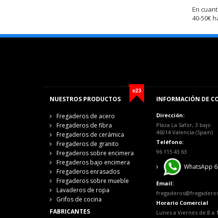
En cuant
40-50€ h
e23
NUESTROS PRODUCTOS
INFORMACIÓN DE C
Dirección:
Fregaderos de acero
Fregaderos de fibra
Plaza La Safor, 3 bajo
46014 Valencia (Spain)
Fregaderos de cerámica
Teléfono:
Fregaderos de granito
96 115 43 63
Fregaderos sobre encimera
Fregaderos bajo encimera
WhatsApp 6
Fregaderos enrasados
Fregaderos sobre mueble
Email:
Lavaderos de ropa
fregaderos@fregadero
Grifos de cocina
Horario Comercial
FABRICANTES
Lunes a Viernes de 8 a 