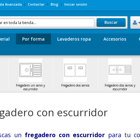
da Avanzada
Contactar
Blog
Iniciar sesión
Buscar
erial
Por forma
Lavaderos ropa
Accesorios
Fregadero un seno y
Fregadero dos senos
Fregadero dos senos y
escurridor
escurridor
gadero con escurridor
scas un
fregadero con escurridor
para tu co