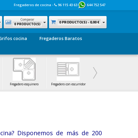
Fregaderos de cocina -
96 115 43 63
644 752 547
Comparar
0 PRODUCTO(S) -
0,00 €
0 PRODUCTO(S)
Grifos cocina
Fregaderos Baratos
Fregadero esquinero
Fregadero con escurridor
Fregadero pequeño
cina? Disponemos de más de 200