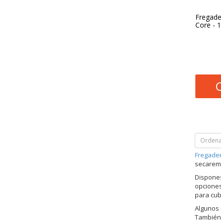
Fregade
Core - 
Ordena
Fregader
secaremo
Dispones
opciones
para cub
Algunos 
También 