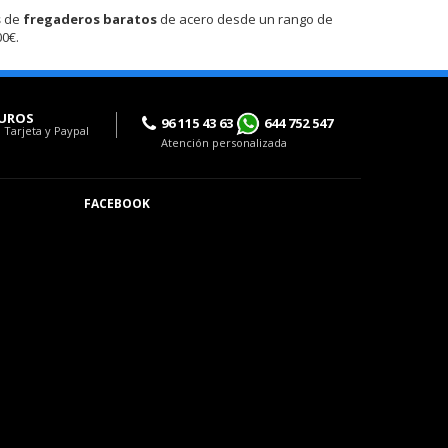
s
de
fregaderos baratos
de acero desde un rango de
0€.
UROS
96 115 43 63
644 752 547
 Tarjeta y Paypal
Atención personalizada
FACEBOOK