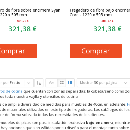
ro de fibra sobre encimera Syan
Fregadero de fibra bajo encime
1220 x 505 mm
Core - 1220 x 505 mm
401,72 €
401,72 €
321,38 €
321,38 €
Comprar
Comprar
r por
Precio
Ver
Mostrar
30
por página
os de cocina
que cuentan con zonas separadas; la cubeta/seno como zon
s toda nuestra vajilla y utensilios de cocina.
 de amplia diversidad de medidas para muebles de 40cm. en adelante.
F
 de materiales utilizados en este tipo de fregaderas. Los catálogos de los
rir de forma sobrada todas las necesidades de los clientes.
modelos de picas son para instalación exclusiva
bajo encimera
, mientra
hay opciones que son válidas por su diseño para el montaje tanto sobr