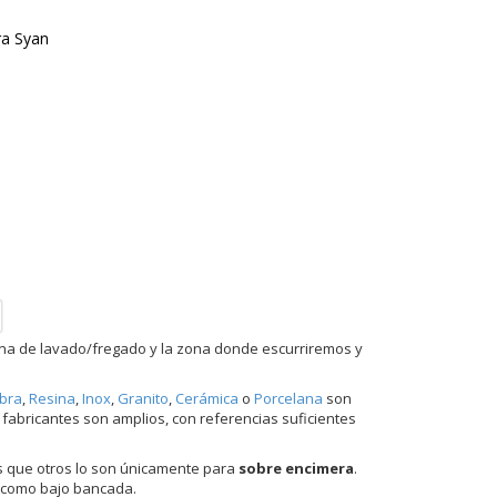
ra Syan
a de lavado/fregado y la zona donde escurriremos y
ibra
,
Resina
,
Inox
,
Granito
,
Cerámica
o
Porcelana
son
 fabricantes son amplios, con referencias suficientes
s que otros lo son únicamente para
sobre encimera
.
e como bajo bancada.