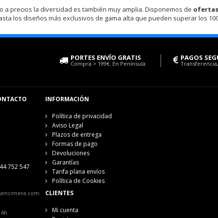
o a precios la diversidad es también muy amplia. Disponemos de
oferta
asta los diseños más exclusivos de gama alta que pueden superar los 100
PORTES ENVÍO GRATIS
PAGOS SEG
Compra > 199€. En Península
Transferencia,
ONTACTO
INFORMACIÓN
Política de privacidad
Aviso Legal
Plazos de entrega
Formas de pago
Devoluciones
Garantías
44 752 547
Tarifa plana envíos
Política de Cookies
CLIENTES
sencimera.com
Mi cuenta
14h.