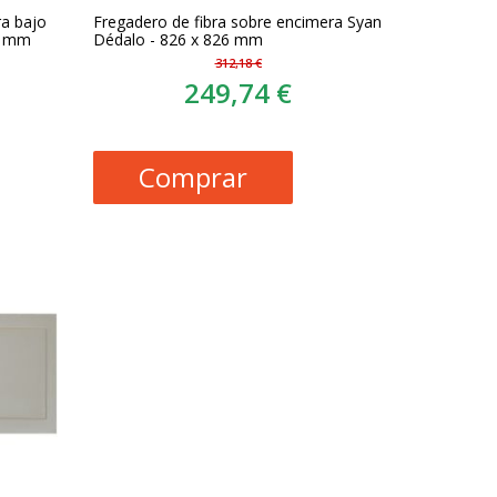
ra bajo
Fregadero de fibra sobre encimera Syan
0 mm
Dédalo - 826 x 826 mm
312,18 €
249,74 €
Comprar