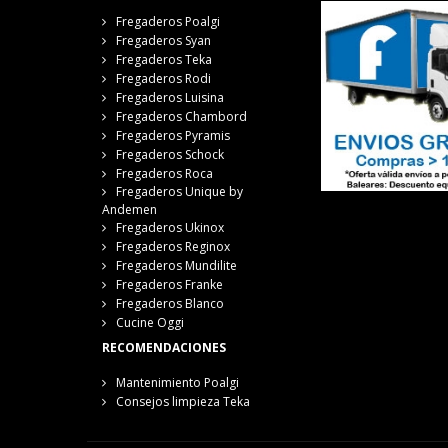
Fregaderos Poalgi
Fregaderos Syan
Fregaderos Teka
Fregaderos Rodi
Fregaderos Luisina
Fregaderos Chambord
Fregaderos Pyramis
Fregaderos Schock
Fregaderos Roca
Fregaderos Unique by
Andemen
Fregaderos Ukinox
Fregaderos Reginox
Fregaderos Mundilite
Fregaderos Franke
Fregaderos Blanco
Cucine Oggi
RECOMENDACIONES
Mantenimiento Poalgi
Consejos limpieza Teka