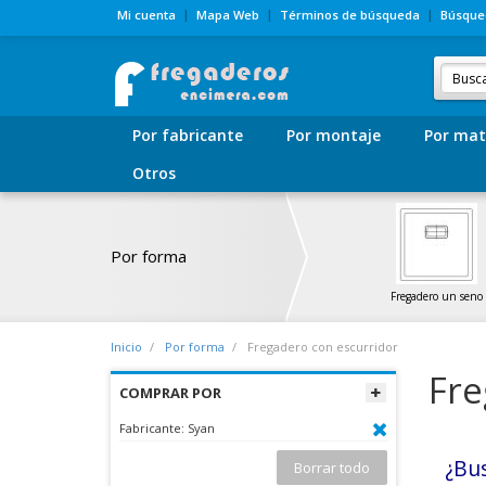
Mi cuenta
Mapa Web
Términos de búsqueda
Búsque
Por fabricante
Por montaje
Por mat
Otros
Por forma
Fregadero un seno
Inicio
Por forma
Fregadero con escurridor
Fre
COMPRAR POR
Fabricante:
Syan
¿Bu
Borrar todo