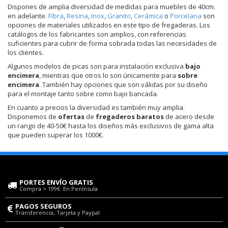
Dispones de amplia diversidad de medidas para muebles de 40cm.
en adelante.
Fibra
,
Resina
,
Inox
,
Granito
,
Cerámica
o
Porcelana
son
opciones de materiales utilizados en este tipo de fregaderas. Los
catálogos de los fabricantes son amplios, con referencias
suficientes para cubrir de forma sobrada todas las necesidades de
los clientes.
Algunos modelos de picas son para instalación exclusiva
bajo
encimera
, mientras que otros lo son únicamente para
sobre
encimera
. También hay opciones que son válidas por su diseño
para el montaje tanto sobre como bajo bancada.
En cuanto a precios la diversidad es también muy amplia.
Disponemos de
ofertas
de
fregaderos baratos
de acero desde
un rango de 40-50€ hasta los diseños más exclusivos de gama alta
que pueden superar los 1000€.
PORTES ENVÍO GRATIS
Compra > 199€. En Península
PAGOS SEGUROS
Transferencia, Tarjeta y Paypal