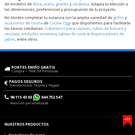
de modelos de
fibra
,
acero
,
granito
y
cerámica
. Adapta tu elección a
las dimensiones, preferencias y presupuesto de tu proyecto.
No olvides completar tu estancia con la amplia variedad de
grifos
y
accesorios de cocina
de
Cucine Oggi
que disponemos para facilitarte
las tareas cotidianas:
Cuberteros para cajones
,
cubos de basura y
reciclaje
,
enchufes encimera
,
tablas de corte
o
dispensadores de
jabón
, entre otros.
PORTES ENVÍO GRATIS
Compra > 199€. En Península
PAGOS SEGUROS
Transferencia, Tarjeta y Paypal
96 115 43 63
644 752 547
Atención personalizada
e23
NUESTROS PRODUCTOS
Fregaderos de acero