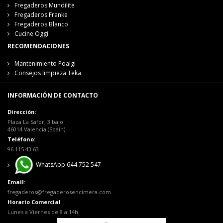
Fregaderos Mundilite
Fregaderos Franke
Fregaderos Blanco
Cucine Oggi
RECOMENDACIONES
Mantenimiento Poalgi
Consejos limpieza Teka
INFORMACIÓN DE CONTACTO
Dirección:
Plaza La Safor, 3 bajo
46014 Valencia (Spain)
Teléfono:
96 115 43 63
WhatsApp 644 752 547
Email:
fregaderos@fregaderosencimera.com
Horario Comercial
Lunes a Viernes de 8 a 14h.