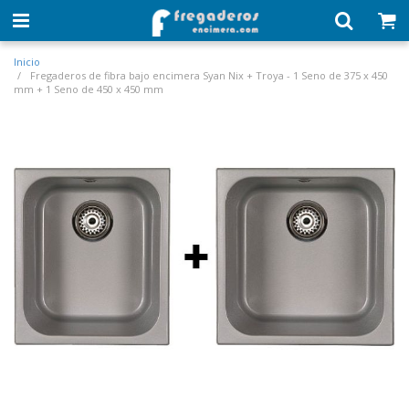
Inicio
Fregaderos de fibra bajo encimera Syan Nix + Troya - 1 Seno de 375 x 450
mm + 1 Seno de 450 x 450 mm