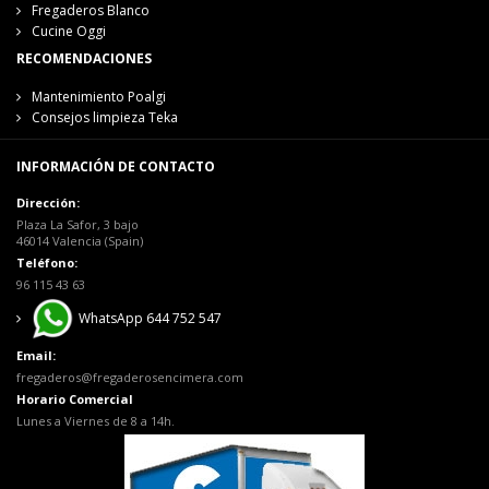
Fregaderos Blanco
Cucine Oggi
RECOMENDACIONES
Mantenimiento Poalgi
Consejos limpieza Teka
INFORMACIÓN DE CONTACTO
Dirección:
Plaza La Safor, 3 bajo
46014 Valencia (Spain)
Teléfono:
96 115 43 63
WhatsApp 644 752 547
Email:
fregaderos@fregaderosencimera.com
Horario Comercial
Lunes a Viernes de 8 a 14h.