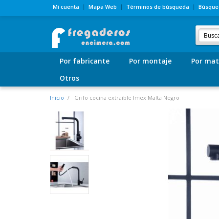
Mi cuenta
Mapa Web
Términos de búsqueda
Búsque
Por fabricante
Por montaje
Por mat
Otros
Inicio
Grifo cocina extraible Imex Malta Negro