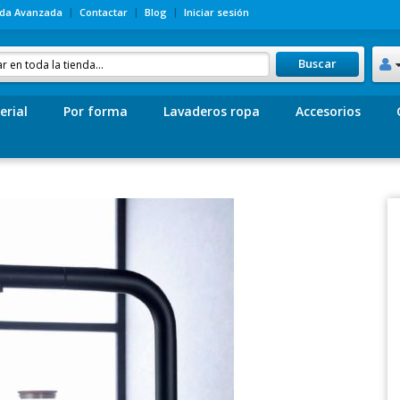
da Avanzada
Contactar
Blog
Iniciar sesión
Buscar
erial
Por forma
Lavaderos ropa
Accesorios