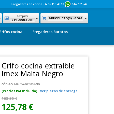
Fregaderos de cocina -
96 115 43 63
644 752 547
Comparar
0 PRODUCTO(S) -
0,00 €
0 PRODUCTO(S)
Grifos cocina
Fregaderos Baratos
Grifo cocina extraible
Imex Malta Negro
CÓDIGO:
MALTA-GCE006-NG
(Precios IVA Incluido) -
Ver plazos de entrega
163,35 €
125,78 €