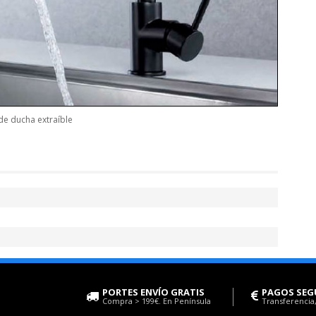
e ducha extraíble
PORTES ENVÍO GRATIS
PAGOS SEG
Compra > 199€. En Península
Transferencia,