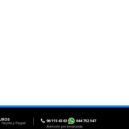
UROS
96 115 43 63
644 752 547
 Tarjeta y Paypal
Atención personalizada