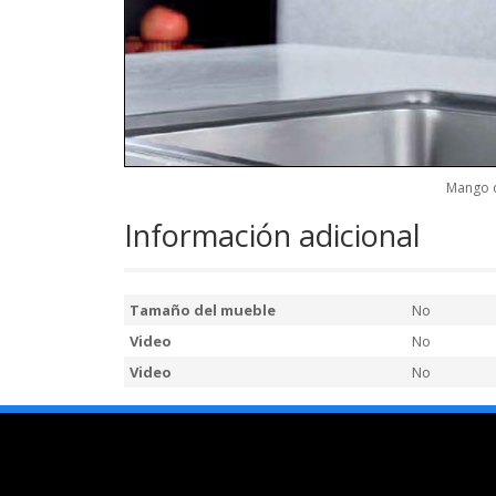
Mango d
Información adicional
Tamaño del mueble
No
Video
No
Video
No