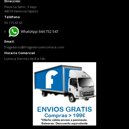
Dirección:
Plaza La Safor, 3 bajo
46014 Valencia (Spain)
Teléfono:
96 115 43 63
WhatsApp 644 752 547
Email:
fregaderos@fregaderosencimera.com
Horario Comercial
Lunes a Viernes de 8 a 14h.