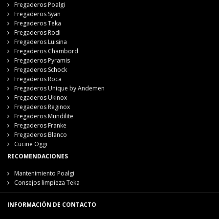
Fregaderos Poalgi
Fregaderos Syan
Fregaderos Teka
Fregaderos Rodi
Fregaderos Luisina
Fregaderos Chambord
Fregaderos Pyramis
Fregaderos Schock
Fregaderos Roca
Fregaderos Unique by Andemen
Fregaderos Ukinox
Fregaderos Reginox
Fregaderos Mundilite
Fregaderos Franke
Fregaderos Blanco
Cucine Oggi
RECOMENDACIONES
Mantenimiento Poalgi
Consejos limpieza Teka
INFORMACIÓN DE CONTACTO