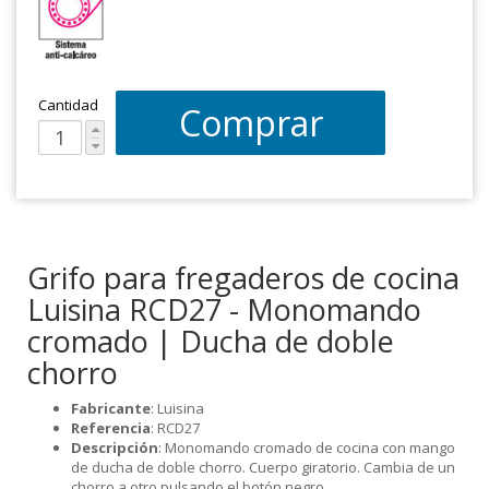
Cantidad
Comprar
Grifo para fregaderos de cocina
Luisina RCD27 - Monomando
cromado | Ducha de doble
chorro
Fabricante
: Luisina
Referencia
: RCD27
Descripción
: Monomando cromado de cocina con mango
de ducha de doble chorro. Cuerpo giratorio. Cambia de un
chorro a otro pulsando el botón negro.