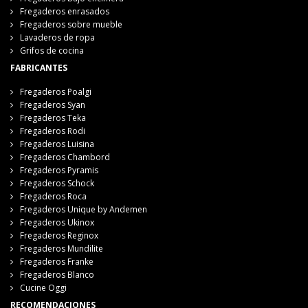
Fregaderos enrasados
Fregaderos sobre mueble
Lavaderos de ropa
Grifos de cocina
FABRICANTES
Fregaderos Poalgi
Fregaderos Syan
Fregaderos Teka
Fregaderos Rodi
Fregaderos Luisina
Fregaderos Chambord
Fregaderos Pyramis
Fregaderos Schock
Fregaderos Roca
Fregaderos Unique by Andemen
Fregaderos Ukinox
Fregaderos Reginox
Fregaderos Mundilite
Fregaderos Franke
Fregaderos Blanco
Cucine Oggi
RECOMENDACIONES