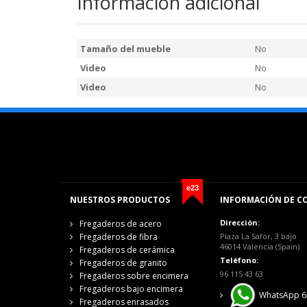
Información adicional
Tamaño del mueble
No
Video
No
Video
No
e23
NUESTROS PRODUCTOS
INFORMACIÓN DE C
Dirección:
Fregaderos de acero
Fregaderos de fibra
Plaza La Safor, 3 bajo
46014 Valencia (Spain)
Fregaderos de cerámica
Teléfono:
Fregaderos de granito
96 115 43 63
Fregaderos sobre encimera
Fregaderos bajo encimera
WhatsApp 6
Fregaderos enrasados