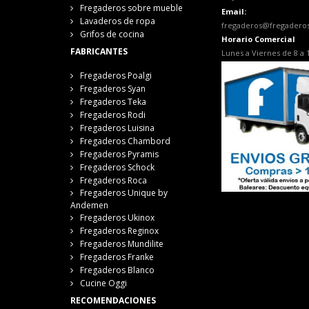
Fregaderos sobre mueble
Email:
Lavaderos de ropa
fregaderos@fregadero
Grifos de cocina
Horario Comercial
FABRICANTES
Lunes a Viernes de 8 a 
Fregaderos Poalgi
Fregaderos Syan
Fregaderos Teka
Fregaderos Rodi
Fregaderos Luisina
Fregaderos Chambord
Fregaderos Pyramis
Fregaderos Schock
Fregaderos Roca
Fregaderos Unique by
Andemen
Fregaderos Ukinox
Fregaderos Reginox
Fregaderos Mundilite
Fregaderos Franke
Fregaderos Blanco
Cucine Oggi
RECOMENDACIONES