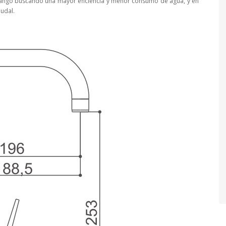
 rango buscando una mayor eficiencia y menor consumo de agua, y en
udal.