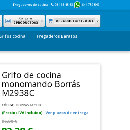
Fregaderos de cocina -
96 115 43 63
644 752 547
Comparar
0 PRODUCTO(S) -
0,00 €
0 PRODUCTO(S)
Grifos cocina
Fregaderos Baratos
Grifo de cocina
monomando Borrás
M2938C
CÓDIGO:
BORRAS-M2938C
(Precios IVA Incluido) -
Ver plazos de entrega
96,80 €