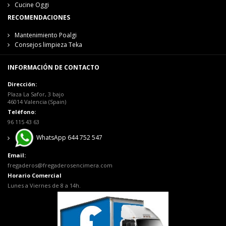
Cucine Oggi
RECOMENDACIONES
Mantenimiento Poalgi
Consejos limpieza Teka
INFORMACIÓN DE CONTACTO
Dirección:
Plaza La Safor, 3 bajo
46014 Valencia (Spain)
Teléfono:
96 115 43 63
WhatsApp 644 752 547
Email:
fregaderos@fregaderosencimera.com
Horario Comercial
Lunes a Viernes de 8 a 14h.