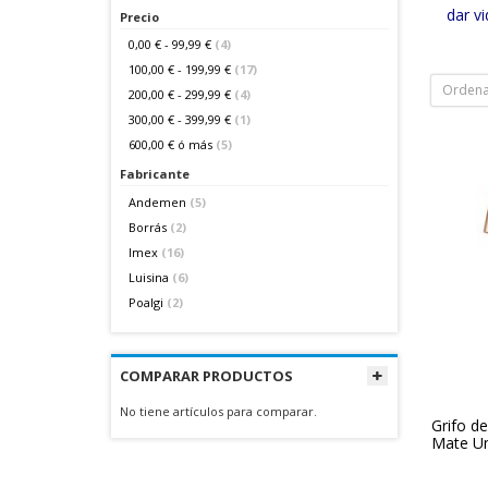
dar vi
Precio
0,00 €
-
99,99 €
(4)
100,00 €
-
199,99 €
(17)
Ordena
200,00 €
-
299,99 €
(4)
300,00 €
-
399,99 €
(1)
600,00 €
ó más
(5)
Fabricante
Andemen
(5)
Borrás
(2)
Imex
(16)
Luisina
(6)
Poalgi
(2)
COMPARAR PRODUCTOS
No tiene artículos para comparar.
Grifo d
Mate Un