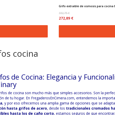
Grifo extraible de osmosis para cocina B
332,75 €
272,89 €
fos cocina
fos de Cocina: Elegancia y Funciona
linary
rifos de cocina son mucho más que simples accesorios. Son la perfecta 
ón de tu hogar. En FregaderosEnCimera.com, entendemos la importa
na
, y por eso ofrecemos una amplia gama de opciones que se adapta
tón hasta grifos de acero
, desde los
tradicionales cromados ha
íbles hasta los de caño corto
, estamos seguros de que encontrará