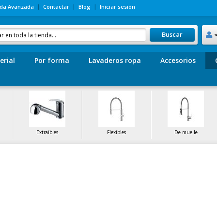
da Avanzada
Contactar
Blog
Iniciar sesión
Buscar
erial
Por forma
Lavaderos ropa
Accesorios
Extraíbles
Flexibles
De muelle