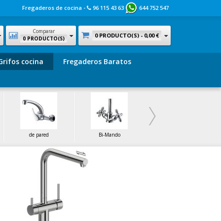
Fregaderos de cocina -
96 115 43 63
644 752 547
Comparar
0 PRODUCTO(S) -
0,00 €
0 PRODUCTO(S)
Grifos cocina
Fregaderos Baratos
de pared
Bi-Mando
de Latón