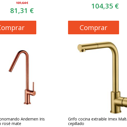
101,64 €
104,35 €
81,31 €
Comprar
Comprar
onomando Andemen Iris
Grifo cocina extraible Imex Mal
 rosé mate
cepillado