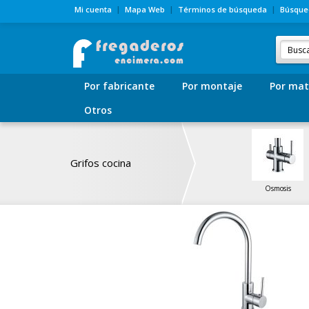
Mi cuenta
Mapa Web
Términos de búsqueda
Búsque
Por fabricante
Por montaje
Por mat
Otros
Grifos cocina
Osmosis