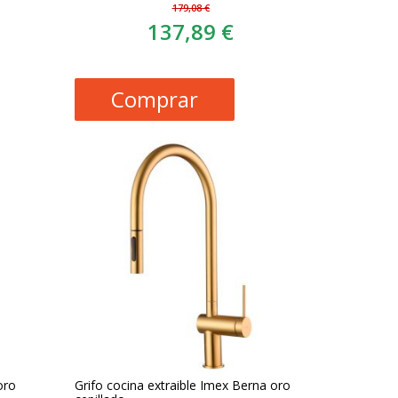
179,08 €
137,89 €
Comprar
oro
Grifo cocina extraible Imex Berna oro