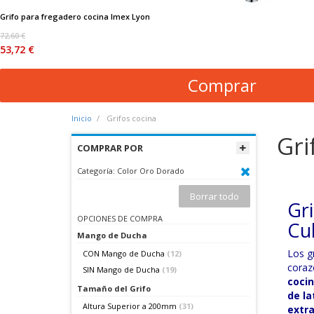
Grifo para fregadero cocina Imex Lyon
72,60 €
53,72 €
Comprar
Inicio
Grifos cocina
Gri
COMPRAR POR
Categoría:
Color Oro Dorado
Borrar todo
Gri
OPCIONES DE COMPRA
Cu
Mango de Ducha
Los g
CON Mango de Ducha
(12)
coraz
SIN Mango de Ducha
(19)
coci
Tamaño del Grifo
de la
Altura Superior a 200mm
(31)
extra