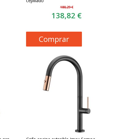
cepillado
180,29 €
138,82 €
Comprar