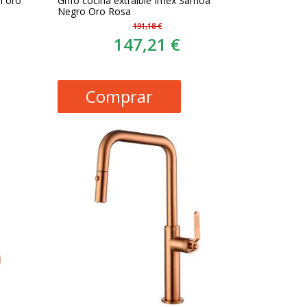
n oro
Grifo cocina extraible Imex Samoa
Negro Oro Rosa
191,18 €
147,21 €
Comprar