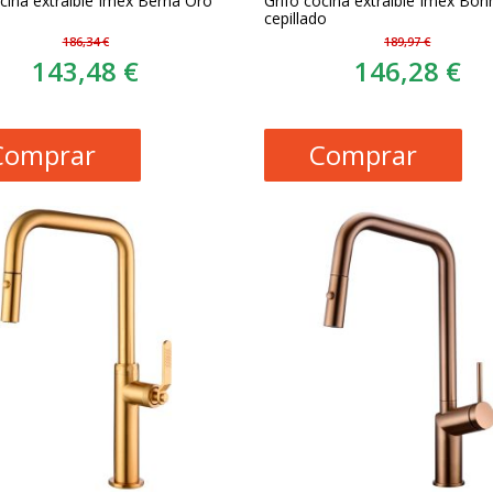
ocina extraible Imex Berna Oro
Grifo cocina extraible Imex Bon
cepillado
186,34 €
189,97 €
143,48 €
146,28 €
Comprar
Comprar