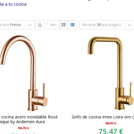
da a tu cocina.
r por
Precio
Ver
Mostrar
30
por página
e cocina acero inoxidable Rosé
Grifo de cocina Imex Loira oro c
ique by Andemen Aura
98,01 €
90,75 €
75,47 €