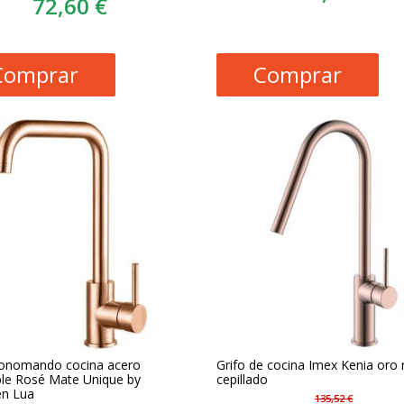
72,60 €
Comprar
Comprar
onomando cocina acero
Grifo de cocina Imex Kenia oro 
ble Rosé Mate Unique by
cepillado
n Lua
135,52 €