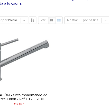
da a tu cocina.
r por
Precio
Ver
Mostrar
30
por página
ACIÓN - Grifo monomando de
Ctesi Orion - Ref. CT2007840
117,85 €