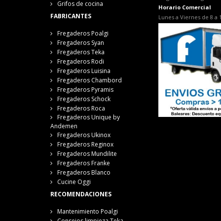
Grifos de cocina
Horario Comercial
FABRICANTES
Lunes a Viernes de 8 a 
Fregaderos Poalgi
Fregaderos Syan
Fregaderos Teka
Fregaderos Rodi
Fregaderos Luisina
Fregaderos Chambord
Fregaderos Pyramis
Fregaderos Schock
Fregaderos Roca
Fregaderos Unique by
Andemen
Fregaderos Ukinox
Fregaderos Reginox
Fregaderos Mundilite
Fregaderos Franke
Fregaderos Blanco
Cucine Oggi
RECOMENDACIONES
Mantenimiento Poalgi
Consejos limpieza Teka