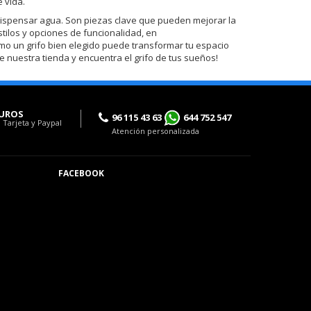
e vida.
ispensar agua. Son piezas clave que pueden mejorar la
tilos y opciones de funcionalidad, en
mo un grifo bien elegido puede transformar tu espacio
e nuestra tienda y encuentra el grifo de tus sueños!
UROS
96 115 43 63
644 752 547
 Tarjeta y Paypal
Atención personalizada
FACEBOOK