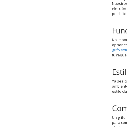
Nuestro
elección
posibilid
Func
No impor
opciones
grifo ext
tu reque
Esti
Ya sea q
ambient
estilo c
Com
Un grifo
para com