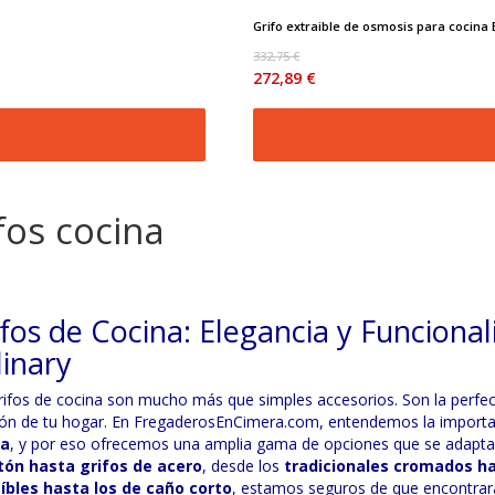
Grifo extraible de osmosis para cocina B
332,75 €
272,89 €
fos cocina
fos de Cocina: Elegancia y Funciona
linary
rifos de cocina son mucho más que simples accesorios. Son la perfecta 
ón de tu hogar. En FregaderosEnCimera.com, entendemos la importa
na
, y por eso ofrecemos una amplia gama de opciones que se adapta
tón hasta grifos de acero
, desde los
tradicionales cromados ha
íbles hasta los de caño corto
, estamos seguros de que encontrará