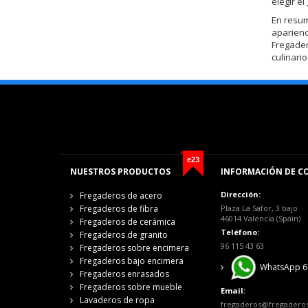
elegir el
En resum
aparienc
Fregader
culinari
e23
NUESTROS PRODUCTOS
INFORMACIÓN DE C
Dirección:
Fregaderos de acero
Fregaderos de fibra
Plaza La Safor, 3 bajo
46014 Valencia (Spain)
Fregaderos de cerámica
Teléfono:
Fregaderos de granito
96 115 43 63
Fregaderos sobre encimera
Fregaderos bajo encimera
WhatsApp 6
Fregaderos enrasados
Fregaderos sobre mueble
Email:
Lavaderos de ropa
fregaderos@fregadero