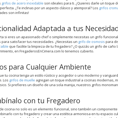
s
grifos de acero inoxidable
son ideales para ti. ¿Quieres darle un toque de
 perfecta. ¿Te inclinas por un aspecto clásico y atemporal? Los
grifos cro
ades son infinitas!
ionalidad Adaptada a tus Necesida
ta si eres un apasionado chef o simplemente necesitas un grifo funcional
 para satisfacer tus necesidades. ¿Necesitas un
grifo de osmosis
para dis
raíble
que facilite la limpieza de tu fregadero? ¿O quizás un grifo de caño 
rimiento, en FregaderosEnCimera.com lo tenemos cubierto.
los para Cualquier Ambiente
ue tu cocina tenga un estilo rústico y acogedor o uno moderno y vanguardi
e. Los
grifos de muelle
agregan un toque industrial a cocinas modernas, m
lásico. Si prefieres un diseño de una sola manija, nuestros grifos monom
bínalo con tu Fregadero
 de cocina no solo es un elemento funcional, sino también un componente 
binarlo con tu fregadero y crear una estética armoniosa en tu espacio c