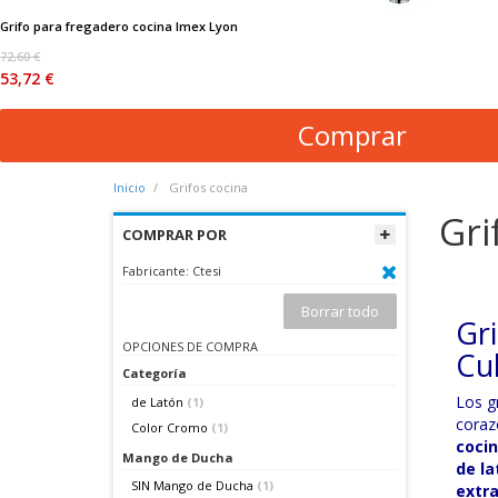
Grifo para fregadero cocina Imex Lyon
72,60 €
53,72 €
Comprar
Inicio
Grifos cocina
Gri
COMPRAR POR
Fabricante:
Ctesi
Borrar todo
Gri
OPCIONES DE COMPRA
Cu
Categoría
Los g
de Latón
(1)
coraz
Color Cromo
(1)
coci
Mango de Ducha
de la
SIN Mango de Ducha
(1)
extra