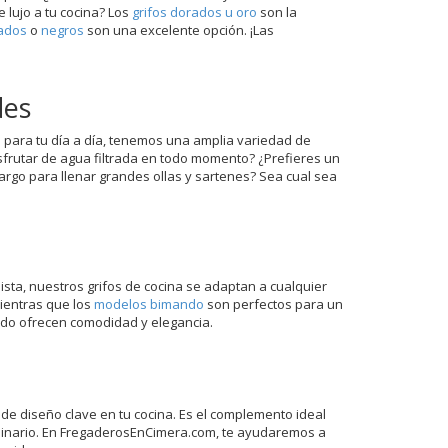
 lujo a tu cocina? Los
grifos dorados u oro
son la
mados
o
negros
son una excelente opción. ¡Las
des
 para tu día a día, tenemos una amplia variedad de
frutar de agua filtrada en todo momento? ¿Prefieres un
largo para llenar grandes ollas y sartenes? Sea cual sea
sta, nuestros grifos de cocina se adaptan a cualquier
ientras que los
modelos bimando
son perfectos para un
ando ofrecen comodidad y elegancia.
de diseño clave en tu cocina. Es el complemento ideal
ulinario. En FregaderosEnCimera.com, te ayudaremos a