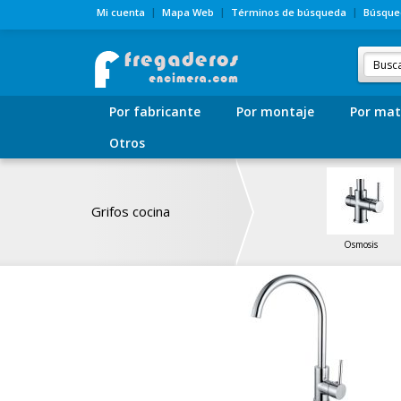
Mi cuenta
Mapa Web
Términos de búsqueda
Búsque
Por fabricante
Por montaje
Por mat
Otros
Grifos cocina
Osmosis