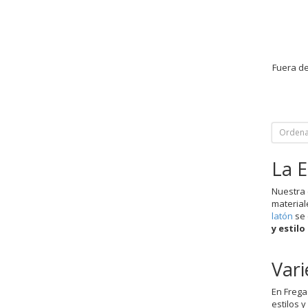
Fuera de
Ordena
La E
Nuestra 
material
latón
se 
y estil
Vari
En Frega
estilos 