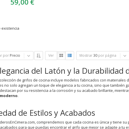
59,00 €
 existencia
r por
Precio
Ver
Mostrar
30
por página
legancia del Latón y la Durabilidad 
colección de grifos de cocina incluye modelos fabricados con materiales d
es no solo agregan un toque de elegancia a tu cocina, sino que también g
destacan por su resistencia a la corrosión y su acabado brillante, mientra
o moderno
.
edad de Estilos y Acabados
derosEnCimera.com, comprendemos que cada cocina es única y tiene su p
y acabados para que puedas encontrar el grifo que mejor se adapte a tu es