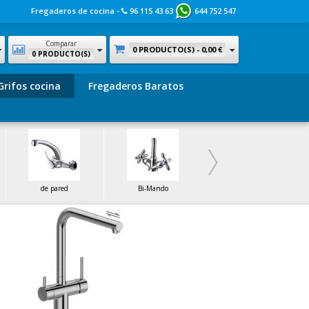
Fregaderos de cocina -
96 115 43 63
644 752 547
Comparar
0 PRODUCTO(S) -
0,00 €
0 PRODUCTO(S)
Grifos cocina
Fregaderos Baratos
de pared
Bi-Mando
de Latón