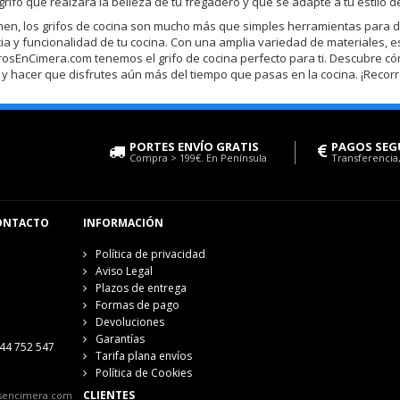
 grifo que realzará la belleza de tu fregadero y que se adapte a tu estilo d
en, los grifos de cocina son mucho más que simples herramientas para d
ia y funcionalidad de tu cocina. Con una amplia variedad de materiales, es
osEnCimera.com tenemos el grifo de cocina perfecto para ti. Descubre có
o y hacer que disfrutes aún más del tiempo que pasas en la cocina. ¡Recorr
PORTES ENVÍO GRATIS
PAGOS SEG
Compra > 199€. En Península
Transferencia,
ONTACTO
INFORMACIÓN
Política de privacidad
Aviso Legal
Plazos de entrega
Formas de pago
Devoluciones
Garantías
44 752 547
Tarifa plana envíos
Política de Cookies
CLIENTES
sencimera.com