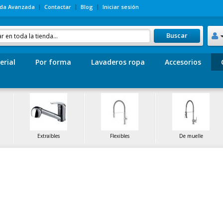
da Avanzada
Contactar
Blog
Iniciar sesión
Buscar
erial
Por forma
Lavaderos ropa
Accesorios
Extraíbles
Flexibles
De muelle