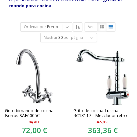
mando para cocina
.
Ordenar por
Precio
Ver
Mostrar
30
por página
Grifo bimando de cocina
Grifo de cocina Luisina
Borrás SAF6005C
RC18117 - Mezclador retro
84,70 €
465,85 €
72,00 €
363,36 €