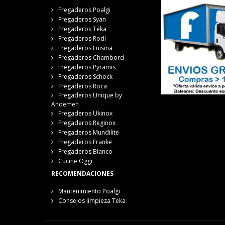
Fregaderos Poalgi
Fregaderos Syan
Fregaderos Teka
Fregaderos Rodi
Fregaderos Luisina
Fregaderos Chambord
Fregaderos Pyramis
Fregaderos Schock
Fregaderos Roca
Fregaderos Unique by
Andemen
Fregaderos Ukinox
Fregaderos Reginox
Fregaderos Mundilite
Fregaderos Franke
Fregaderos Blanco
Cucine Oggi
RECOMENDACIONES
Mantenimiento Poalgi
Consejos limpieza Teka