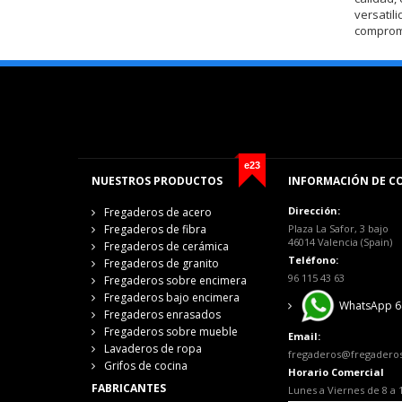
versatil
compromet
e23
NUESTROS PRODUCTOS
INFORMACIÓN DE C
Dirección:
Fregaderos de acero
Fregaderos de fibra
Plaza La Safor, 3 bajo
46014 Valencia (Spain)
Fregaderos de cerámica
Teléfono:
Fregaderos de granito
96 115 43 63
Fregaderos sobre encimera
Fregaderos bajo encimera
WhatsApp 6
Fregaderos enrasados
Fregaderos sobre mueble
Email:
Lavaderos de ropa
fregaderos@fregadero
Grifos de cocina
Horario Comercial
FABRICANTES
Lunes a Viernes de 8 a 