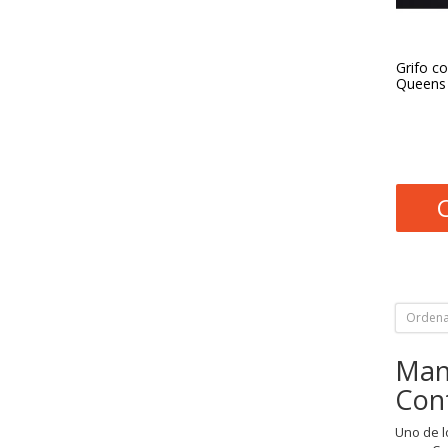
Grifo co
Queens 
Ordena
Mand
Con
Uno de l