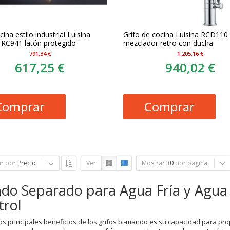
cina estilo industrial Luisina
Grifo de cocina Luisina RCD110 
RC941 latón protegido
mezclador retro con ducha
791,34 €
1.205,16 €
617,25 €
940,02 €
Comprar
Comprar
r por
Precio
Ver
Mostrar
30
por página
o Separado para Agua Fría y Agua C
trol
os principales beneficios de los grifos bi-mando es su capacidad para pro