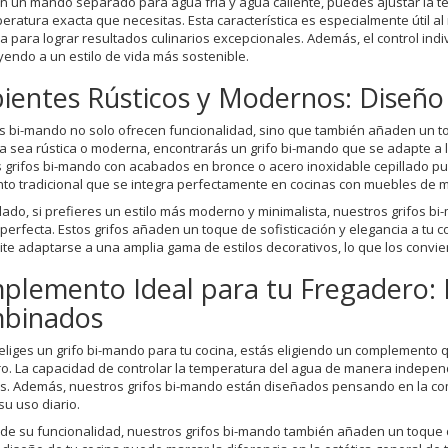
n un mando separado para agua fría y agua caliente, puedes ajustar la te
peratura exacta que necesitas. Esta característica es especialmente útil al
a para lograr resultados culinarios excepcionales. Además, el control ind
yendo a un estilo de vida más sostenible.
entes Rústicos y Modernos: Diseño 
os bi-mando no solo ofrecen funcionalidad, sino que también añaden un toq
ya sea rústica o moderna, encontrarás un grifo bi-mando que se adapte a la
 grifos bi-mando con acabados en bronce o acero inoxidable cepillado p
to tradicional que se integra perfectamente en cocinas con muebles de m
 lado, si prefieres un estilo más moderno y minimalista, nuestros grifos 
 perfecta. Estos grifos añaden un toque de sofisticación y elegancia a tu
ite adaptarse a una amplia gama de estilos decorativos, lo que los convier
lemento Ideal para tu Fregadero: F
binados
liges un grifo bi-mando para tu cocina, estás eligiendo un complemento q
o. La capacidad de controlar la temperatura del agua de manera independie
s. Además, nuestros grifos bi-mando están diseñados pensando en la c
 su uso diario.
e su funcionalidad, nuestros grifos bi-mando también añaden un toque de 