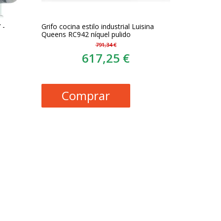
 -
Grifo cocina estilo industrial Luisina
Queens RC942 níquel pulido
791,34 €
617,25 €
Comprar