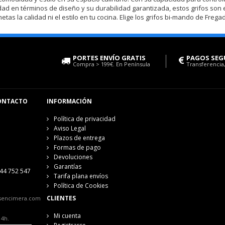
idad en términos de diseño y su durabilidad garantizada, estos grifos son
as la calidad ni el estilo en tu cocina. Elige los grifos bi-mando de Frega
PORTES ENVÍO GRATIS
PAGOS SEG
Compra > 199€. En Península
Transferencia,
ONTACTO
INFORMACIÓN
Política de privacidad
Aviso Legal
Plazos de entrega
Formas de pago
Devoluciones
Garantías
44 752 547
Tarifa plana envíos
Política de Cookies
CLIENTES
sencimera.com
Mi cuenta
14h.