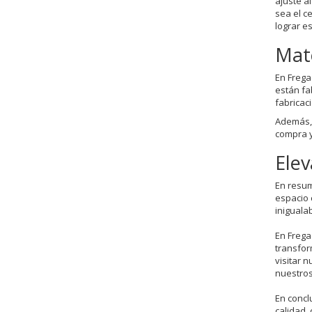
ajuste a
sea el c
lograr es
Mate
En Frega
están fa
fabricac
Además, 
compra y
Elev
En resum
espacio 
iniguala
En Frega
transfor
visitar n
nuestros
En concl
calidad,