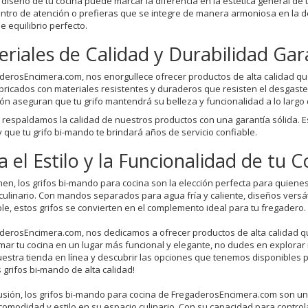
l diseño de tu cocina puede marcar la diferencia en la estética general de
entro de atención o prefieras que se integre de manera armoniosa en la 
e equilibrio perfecto.
riales de Calidad y Durabilidad Gar
derosEncimera.com, nos enorgullece ofrecer productos de alta calidad qu
bricados con materiales resistentes y duraderos que resisten el desgaste d
ión aseguran que tu grifo mantendrá su belleza y funcionalidad a lo largo 
respaldamos la calidad de nuestros productos con una garantía sólida. 
 que tu grifo bi-mando te brindará años de servicio confiable.
a el Estilo y la Funcionalidad de tu C
en, los grifos bi-mando para cocina son la elección perfecta para quiene
culinario. Con mandos separados para agua fría y caliente, diseños versáti
ble, estos grifos se convierten en el complemento ideal para tu fregadero.
derosEncimera.com, nos dedicamos a ofrecer productos de alta calidad qu
mar tu cocina en un lugar más funcional y elegante, no dudes en explorar 
uestra tienda en línea y descubrir las opciones que tenemos disponibles para
 grifos bi-mando de alta calidad!
usión, los grifos bi-mando para cocina de FregaderosEncimera.com son u
 comodidad y estilo en su espacio culinario. Con su capacidad para contro