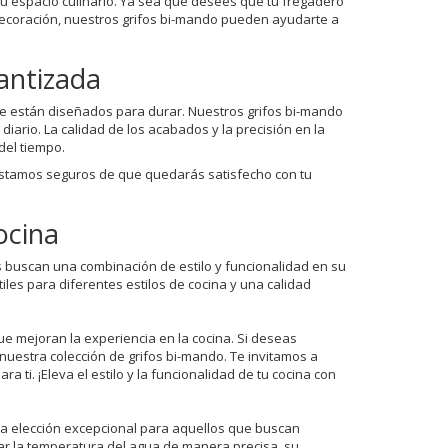
 tu espacio culinario. Ya sea que desees que tu fregadero
decoración, nuestros grifos bi-mando pueden ayudarte a
antizada
e están diseñados para durar. Nuestros grifos bi-mando
iario. La calidad de los acabados y la precisión en la
del tiempo.
Estamos seguros de que quedarás satisfecho con tu
ocina
s buscan una combinación de estilo y funcionalidad en su
les para diferentes estilos de cocina y una calidad
e mejoran la experiencia en la cocina. Si deseas
nuestra colección de grifos bi-mando. Te invitamos a
 ti. ¡Eleva el estilo y la funcionalidad de tu cocina con
na elección excepcional para aquellos que buscan
lar la temperatura del agua de manera precisa, su