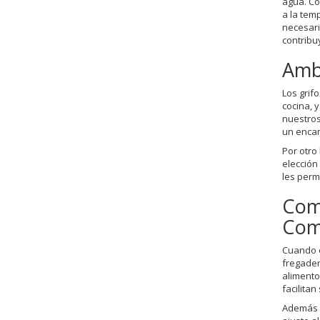
agua. Co
a la tem
necesari
contribu
Ambi
Los grif
cocina, 
nuestros
un encan
Por otro
elección
les perm
Comp
Com
Cuando e
fregader
alimento
facilitan
Además d