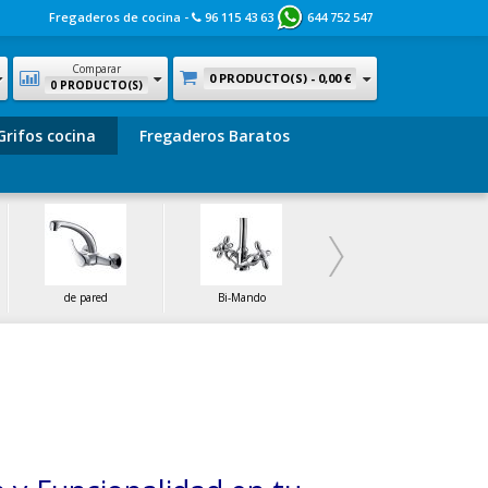
Fregaderos de cocina -
96 115 43 63
644 752 547
Comparar
0 PRODUCTO(S) -
0,00 €
0 PRODUCTO(S)
Grifos cocina
Fregaderos Baratos
de pared
Bi-Mando
de Latón