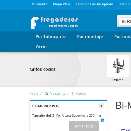
Mi cuenta
Mapa Web
Términos de búsqueda
Búsque
Por fabricante
Por montaje
Por mat
Otros
Grifos cocina
Osmosis
Inicio
Grifos cocina
Bi-Mando
Bi
COMPRAR POR
Tamaño del Grifo:
Altura Superior a 200mm
Borrar todo