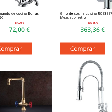
imando de cocina Borrás
Grifo de cocina Luisina RC18117
5C
Mezclador retro
84,70 €
465,85 €
72,00 €
363,36 €
Comprar
Comprar