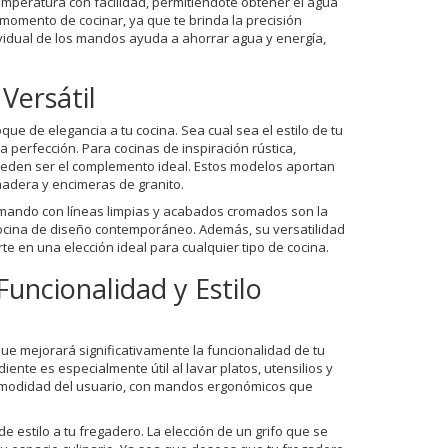
mperatura con facilidad, permitiéndote obtener el agua
 momento de cocinar, ya que te brinda la precisión
ividual de los mandos ayuda a ahorrar agua y energía,
Versátil
ue de elegancia a tu cocina. Sea cual sea el estilo de tu
 perfección. Para cocinas de inspiración rústica,
ueden ser el complemento ideal. Estos modelos aportan
adera y encimeras de granito.
bi-mando con líneas limpias y acabados cromados son la
 cocina de diseño contemporáneo. Además, su versatilidad
te en una elección ideal para cualquier tipo de cocina.
uncionalidad y Estilo
ue mejorará significativamente la funcionalidad de tu
nte es especialmente útil al lavar platos, utensilios y
omodidad del usuario, con mandos ergonómicos que
estilo a tu fregadero. La elección de un grifo que se