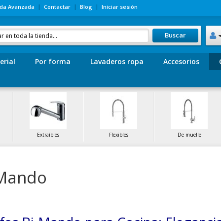
da Avanzada
Contactar
Blog
Iniciar sesión
Buscar
erial
Por forma
Lavaderos ropa
Accesorios
Extraíbles
Flexibles
De muelle
-Mando