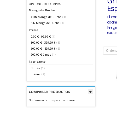
Gri
OPCIONES DE COMPRA
Esp
Mango de Ducha
El co
CON Mango de Ducha
(1)
cocin
SIN Mango de Ducha
(4)
Frega
Precio
exclu
0,00 €
-
99,99 €
(1)
300,00 €
-
399,99 €
(1)
600,00 €
-
699,99 €
(2)
Ordena
900,00 €
ó más
(1)
Fabricante
Borrás
(1)
Luisina
(4)
COMPARAR PRODUCTOS
No tiene artículos para comparar.