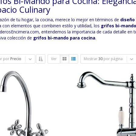
fos Bi-Mando para Cocina: Elegancia
acio Culinary
razón de tu hogar, la cocina, merece lo mejor en términos de
diseño 
a con elementos que combinen estilo y utilidad, los
grifos bi-mand
derosEncimera.com, entendemos la importancia de cada detalle en tu
siva colección de
grifos bi-mando para cocina
.
r por
Precio
Ver
Mostrar
30
por página