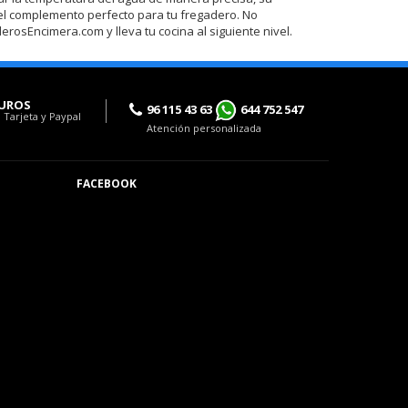
 el complemento perfecto para tu fregadero. No
derosEncimera.com y lleva tu cocina al siguiente nivel.
UROS
96 115 43 63
644 752 547
 Tarjeta y Paypal
Atención personalizada
FACEBOOK