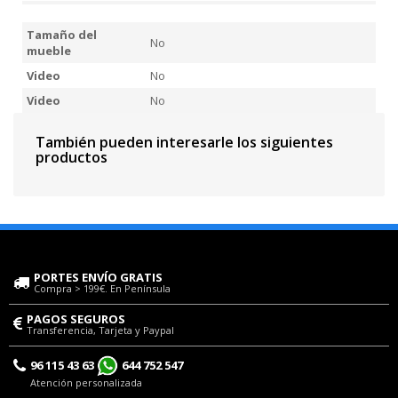
Tamaño del
No
mueble
Video
No
Video
No
También pueden interesarle los siguientes
productos
PORTES ENVÍO GRATIS
Compra > 199€. En Península
PAGOS SEGUROS
Transferencia, Tarjeta y Paypal
96 115 43 63
644 752 547
Atención personalizada