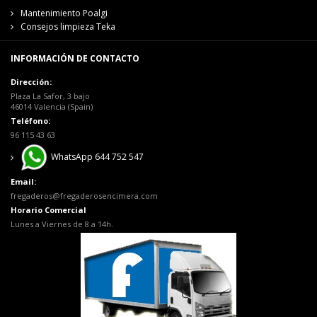
Mantenimiento Poalgi
Consejos limpieza Teka
INFORMACIÓN DE CONTACTO
Dirección:
Plaza La Safor, 3 bajo
46014 Valencia (Spain)
Teléfono:
96 115 43 63
WhatsApp 644 752 547
Email:
fregaderos@fregaderosencimera.com
Horario Comercial
Lunes a Viernes de 8 a 14h.