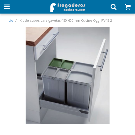
Inicio
Kit de cubos para gavetas 450-600mm Cucine Oggi PV45-2