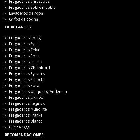
Fregaderos enrasados
Fregaderos sobre mueble
Lavaderos de ropa
Grifos de cocina
FABRICANTES
Fregaderos Poalgi
Fregaderos Syan
Fregaderos Teka
Fregaderos Rodi
Fregaderos Luisina
Fregaderos Chambord
Fregaderos Pyramis
Fregaderos Schock
Fregaderos Roca
Fregaderos Unique by Andemen
Fregaderos Ukinox
Fregaderos Reginox
Fregaderos Mundilite
Fregaderos Franke
Fregaderos Blanco
Cucine Oggi
RECOMENDACIONES