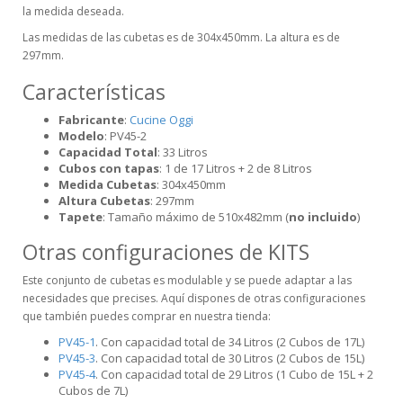
la medida deseada.
Las medidas de las cubetas es de 304x450mm. La altura es de
297mm.
Características
Fabricante
:
Cucine Oggi
Modelo
: PV45-2
Capacidad Total
: 33 Litros
Cubos con tapas
: 1 de 17 Litros + 2 de 8 Litros
Medida Cubetas
: 304x450mm
Altura Cubetas
: 297mm
Tapete
: Tamaño máximo de 510x482mm (
no incluido
)
Otras configuraciones de KITS
Este conjunto de cubetas es modulable y se puede adaptar a las
necesidades que precises. Aquí dispones de otras configuraciones
que también puedes comprar en nuestra tienda:
PV45-1
. Con capacidad total de 34 Litros (2 Cubos de 17L)
PV45-3
. Con capacidad total de 30 Litros (2 Cubos de 15L)
PV45-4
. Con capacidad total de 29 Litros (1 Cubo de 15L + 2
Cubos de 7L)