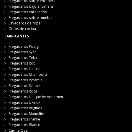
Fregaderos sobre encimera
Fregaderos bajo encimera
Fregaderos enrasados
Fregaderos sobre mueble
Lavaderos de ropa
Grifos de cocina
FABRICANTES
Fregaderos Poalgi
Fregaderos Syan
Fregaderos Teka
Fregaderos Rodi
Fregaderos Luisina
Fregaderos Chambord
Fregaderos Pyramis
Fregaderos Schock
Fregaderos Roca
Fregaderos Unique by Andemen
Fregaderos Ukinox
Fregaderos Reginox
Fregaderos Mundilite
Fregaderos Franke
Fregaderos Blanco
Cucine Oggi