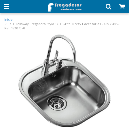
Inicio
KIT Tekaway Fregadero Stylo 1C + Grifo IN 995 + accesorios - 465 x 485 -
Ref. 12107070