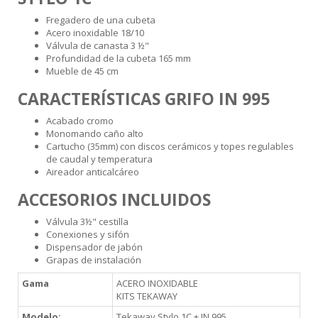
Fregadero de una cubeta
Acero inoxidable 18/10
Válvula de canasta 3 ½"
Profundidad de la cubeta 165 mm
Mueble de 45 cm
CARACTERÍSTICAS GRIFO IN 995
Acabado cromo
Monomando caño alto
Cartucho (35mm) con discos cerámicos y topes regulables
de caudal y temperatura
Aireador anticalcáreo
ACCESORIOS INCLUIDOS
Válvula 3½" cestilla
Conexiones y sifón
Dispensador de jabón
Grapas de instalación
Gama
ACERO INOXIDABLE
KITS TEKAWAY
Modelo:
Tekaway Stylo 1C + IN 995