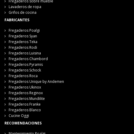
Fregaderos sobre mueble
Lavaderos de ropa
Grifos de cocina
FABRICANTES
Fregaderos Poalgi
Fregaderos Syan
Fregaderos Teka
Fregaderos Rodi
Fregaderos Luisina
Fregaderos Chambord
Fregaderos Pyramis
Fregaderos Schock
Fregaderos Roca
Fregaderos Unique by Andemen
Fregaderos Ukinox
Fregaderos Reginox
Fregaderos Mundilite
Fregaderos Franke
Fregaderos Blanco
Cucine Oggi
RECOMENDACIONES
Mantenimiento Poalgi