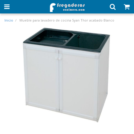
Inicio
Mueble para lavadero de cocina Syan Thor acabado Blanco