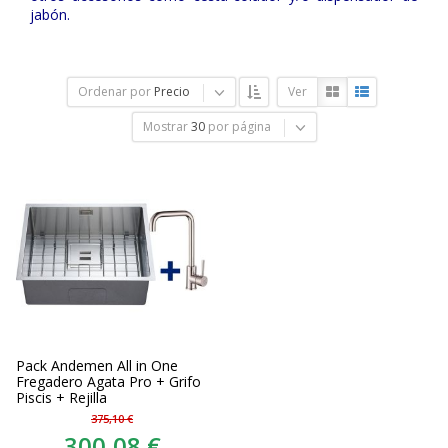
jabón.
Ordenar por
Precio
Ver
Mostrar
30
por página
Pack Andemen All in One
Fregadero Agata Pro + Grifo
Piscis + Rejilla
375,10 €
300,08 €