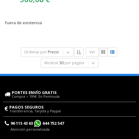
Fuera de existencia
Ordenar por
Precio
Ver
Mostrar
30
por página
PORTES ENVÍO GRATIS
Compra > 199€. En Península
PAGOS SEGUROS
Transferencia, Tarjeta y Paypal
96 115 43 63
644 752 547
Atención personalizada