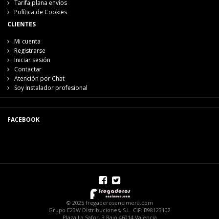
Tarifa plana envíos
Política de Cookies
CLIENTES
Mi cuenta
Registrarse
Iniciar sesión
Contactar
Atención por Chat
Soy Instalador profesional
FACEBOOK
© 2025 fregaderosencimera.com
Grupo E23W Distribuciones, S.L. CIF: B98123102
Plaza La Safor, 3 Bajo 46014 Valencia