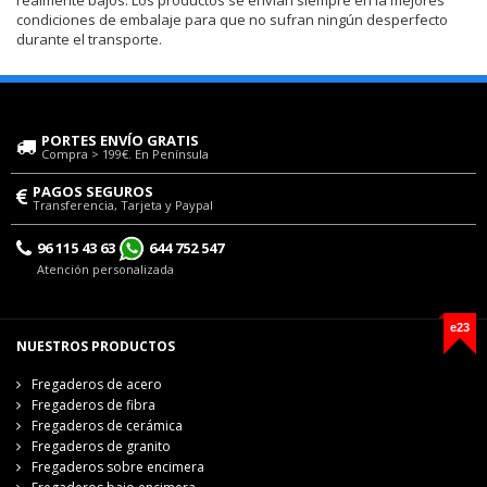
condiciones de embalaje para que no sufran ningún desperfecto
durante el transporte.
PORTES ENVÍO GRATIS
Compra > 199€. En Península
PAGOS SEGUROS
Transferencia, Tarjeta y Paypal
96 115 43 63
644 752 547
Atención personalizada
e23
NUESTROS PRODUCTOS
Fregaderos de acero
Fregaderos de fibra
Fregaderos de cerámica
Fregaderos de granito
Fregaderos sobre encimera