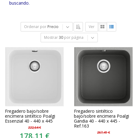
buscando.
Ordenar por
Precio
Ver
Mostrar
30
por página
Fregadero bajo/sobre
Fregadero sintético
encimera sintético Poalgi
bajo/sobre encimera Poalgi
Essenzial 40 - 440 x 445
Gandia 40 - 440 x 445 -
Ref.163
222,64 €
267,41 €
178,11 €