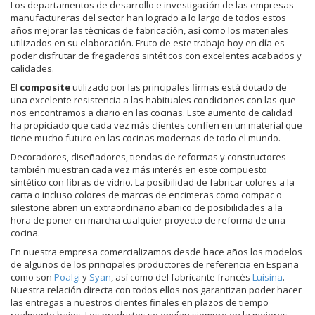
Los departamentos de desarrollo e investigación de las empresas
manufactureras del sector han logrado a lo largo de todos estos
años mejorar las técnicas de fabricación, así como los materiales
utilizados en su elaboración. Fruto de este trabajo hoy en día es
poder disfrutar de fregaderos sintéticos con excelentes acabados y
calidades.
El
composite
utilizado por las principales firmas está dotado de
una excelente resistencia a las habituales condiciones con las que
nos encontramos a diario en las cocinas. Este aumento de calidad
ha propiciado que cada vez más clientes confíen en un material que
tiene mucho futuro en las cocinas modernas de todo el mundo.
Decoradores, diseñadores, tiendas de reformas y constructores
también muestran cada vez más interés en este compuesto
sintético con fibras de vidrio. La posibilidad de fabricar colores a la
carta o incluso colores de marcas de encimeras como compac o
silestone abren un extraordinario abanico de posibilidades a la
hora de poner en marcha cualquier proyecto de reforma de una
cocina.
En nuestra empresa comercializamos desde hace años los modelos
de algunos de los principales productores de referencia en España
como son
Poalgi
y
Syan
, así como del fabricante francés
Luisina
.
Nuestra relación directa con todos ellos nos garantizan poder hacer
las entregas a nuestros clientes finales en plazos de tiempo
realmente bajos. Los productos se envían siempre en la mejores