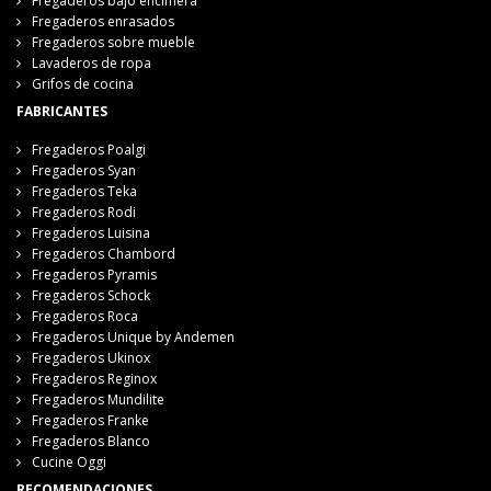
Fregaderos bajo encimera
Fregaderos enrasados
Fregaderos sobre mueble
Lavaderos de ropa
Grifos de cocina
FABRICANTES
Fregaderos Poalgi
Fregaderos Syan
Fregaderos Teka
Fregaderos Rodi
Fregaderos Luisina
Fregaderos Chambord
Fregaderos Pyramis
Fregaderos Schock
Fregaderos Roca
Fregaderos Unique by Andemen
Fregaderos Ukinox
Fregaderos Reginox
Fregaderos Mundilite
Fregaderos Franke
Fregaderos Blanco
Cucine Oggi
RECOMENDACIONES