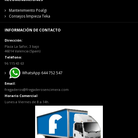
Mantenimiento Poalgi
Consejos limpieza Teka
INFORMACIÓN DE CONTACTO
Dirección:
Plaza La Safor, 3 bajo
46014 Valencia (Spain)
Teléfono:
96 115 43 63
WhatsApp 644 752 547
Email:
fregaderos@fregaderosencimera.com
Horario Comercial
Lunes a Viernes de 8 a 14h.