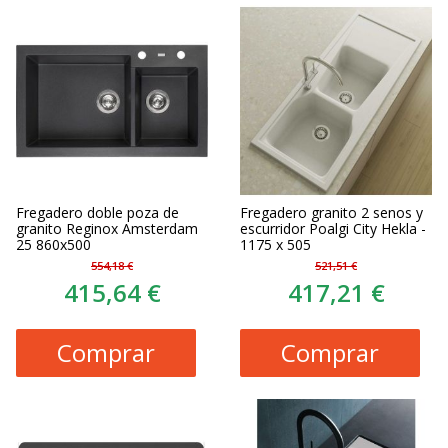
Fregadero doble poza de
Fregadero granito 2 senos y
granito Reginox Amsterdam
escurridor Poalgi City Hekla -
25 860x500
1175 x 505
554,18 €
521,51 €
415,64 €
417,21 €
Comprar
Comprar