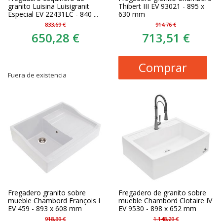
granito Luisina Luisigranit
Thibert III EV 93021 - 895 x
Especial EV 22431LC - 840 ...
630 mm
833,69 €
914,76 €
650,28 €
713,51 €
Comprar
Fuera de existencia
Fregadero granito sobre
Fregadero de granito sobre
mueble Chambord François I
mueble Chambord Clotaire IV
EV 459 - 893 x 608 mm
EV 9530 - 898 x 652 mm
918,39 €
1.148,29 €