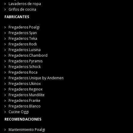
Lavaderos de ropa
Grifos de cocina
FABRICANTES
Fregaderos Poalgi
Fregaderos Syan
Fregaderos Teka
Fregaderos Rodi
Fregaderos Luisina
Fregaderos Chambord
Fregaderos Pyramis
Fregaderos Schock
Fregaderos Roca
Fregaderos Unique by Andemen
Fregaderos Ukinox
Fregaderos Reginox
Fregaderos Mundilite
Fregaderos Franke
Fregaderos Blanco
Cucine Oggi
RECOMENDACIONES
Mantenimiento Poalgi