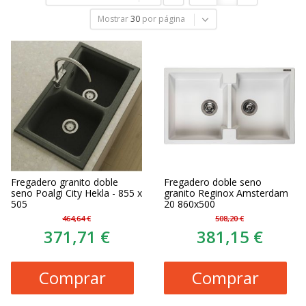
Mostrar
30
por página
Fregadero granito doble
Fregadero doble seno
seno Poalgi City Hekla - 855 x
granito Reginox Amsterdam
505
20 860x500
464,64 €
508,20 €
371,71 €
381,15 €
Comprar
Comprar