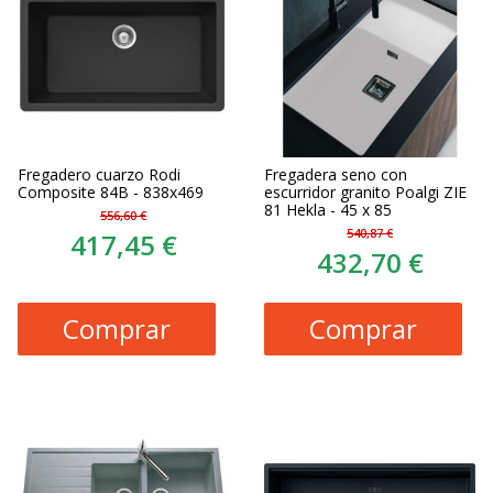
Fregadero cuarzo Rodi
Fregadera seno con
Composite 84B - 838x469
escurridor granito Poalgi ZIE
81 Hekla - 45 x 85
556,60 €
540,87 €
417,45 €
432,70 €
Comprar
Comprar