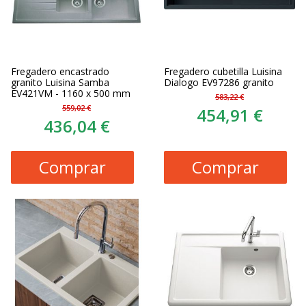
Fregadero encastrado
Fregadero cubetilla Luisina
granito Luisina Samba
Dialogo EV97286 granito
EV421VM - 1160 x 500 mm
583,22 €
559,02 €
454,91 €
436,04 €
Comprar
Comprar