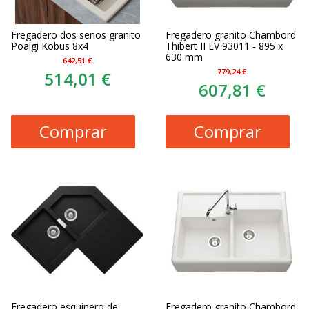
Fregadero dos senos granito
Fregadero granito Chambord
Poalgi Kobus 8x4
Thibert II EV 93011 - 895 x
630 mm
642,51 €
779,24 €
514,01 €
607,81 €
Comprar
Comprar
Fregadero esquinero de
Fregadero granito Chambord