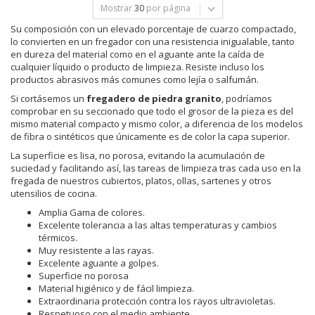
Mostrar
30
por página
Su composición con un elevado porcentaje de cuarzo compactado,
lo convierten en un fregador con una resistencia inigualable, tanto
en dureza del material como en el aguante ante la caída de
cualquier líquido o producto de limpieza. Resiste incluso los
productos abrasivos más comunes como lejía o salfumán.
Si cortásemos un
fregadero de piedra granito
, podríamos
comprobar en su seccionado que todo el grosor de la pieza es del
mismo material compacto y mismo color, a diferencia de los modelos
de fibra o sintéticos que únicamente es de color la capa superior.
La superficie es lisa, no porosa, evitando la acumulación de
suciedad y facilitando así, las tareas de limpieza tras cada uso en la
fregada de nuestros cubiertos, platos, ollas, sartenes y otros
utensilios de cocina.
Amplia Gama de colores.
Excelente tolerancia a las altas temperaturas y cambios
térmicos.
Muy resistente a las rayas.
Excelente aguante a golpes.
Superficie no porosa
Material higiénico y de fácil limpieza.
Extraordinaria protección contra los rayos ultravioletas.
Respetuoso con el medio ambiente.