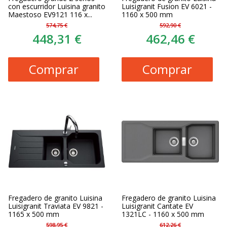
con escurridor Luisina granito
Luisigranit Fusion EV 6021 -
Maestoso EV9121 116 x...
1160 x 500 mm
574,75 €
592,90 €
448,31 €
462,46 €
Comprar
Comprar
Fregadero de granito Luisina
Fregadero de granito Luisina
Luisigranit Traviata EV 9821 -
Luisigranit Cantate EV
1165 x 500 mm
1321LC - 1160 x 500 mm
598,95 €
612,26 €